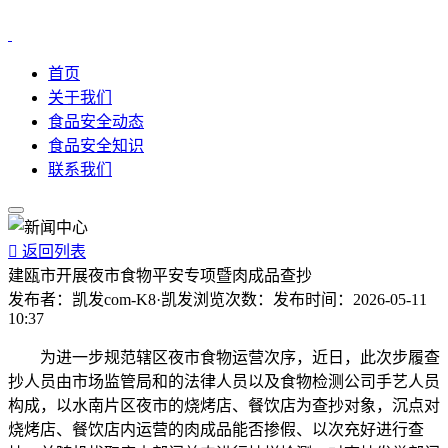
首页
关于我们
食品安全动态
食品安全知识
联系我们

返回列表
建瓯市开展夜市食物平安专项暨肉成品查抄
发布者：
凯发com-K8·凯发
浏览次数：
发布时间：
2026-05-11
10:37
为进一步规范辖区夜市食物运营次序，近日，此次步履查
抄人员由市场监管局和的法律人员以及食物检测公司手艺人员
构成，以水南片区夜市的烧烤店、餐饮店为查抄对象，沉点对
烧烤店、餐饮店内运营的肉成品能否掺假、以次充好进行查