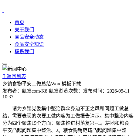
首页
关于我们
食品安全动态
食品安全知识
联系我们

返回列表
乡镇食物平安工做总结Word模板下载
发布者：
凯发com-K8·凯发
浏览次数：
发布时间：
2026-05-11
10:37
请为乡镇党委集中整治群众身边不正之风和问题工做总
结，需要表现的次要工做内容为工做报告请示。集中整治内容
分为四个聚焦15个方面：聚焦推进村落复兴--1。耕地和粮食
平安凸起问题集中整治、2。粮食购销范畴凸起问题集中整