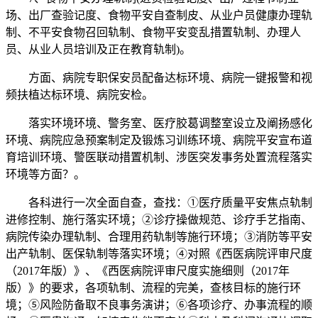
场、出厂查验记度、食物平安自查制皮、从业户员健康办理轨
制、不平安食物召回轨制、食物平安变乱措置轨制、办理人
员、从业人员培训及正在教育轨制)。
方面、病院专职保安员配备达标环境、病院一键报警和视
频扶植达标环境、病院安检。
落实环境环境、警务室、医疗胶葛调整室设立及阐扬感化
环境、病院应急预案制定及锻炼习训练环境、病院平安宣布道
育培训环境、警医联动措置机制、涉医突发事务处置流程落实
环境等方面？。
各科进行一次全面自查，查找：①医疗质量平安焦点轨制
进修控制、施行落实环境；②诊疗操做规范、诊疗手艺指南、
病院传染办理轨制、合理用药轨制等施行环境；③消防等平安
出产轨制、医保轨制等落实环境；④对照《西医病院评审尺度
（2017年版）》、《西医病院评审尺度实施细则（2017年
版）》的要求，各项轨制、流程的完美，查核目标的施行环
境；⑤风险防备取不良事务演讲；⑥各项诊疗、办事流程的顺