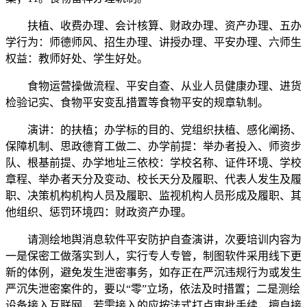
扶植、收费办理、会计核算、财政办理、资产办理、五办
学行为：师德师风、招生办理、讲授办理、平安办理、六师生
权益：教师好处、学生好处。
食物运营操做流程、平安自查、从业人员健康办理、进货
检验记实、食物平安变乱措置等食物平安的规章轨制。
演讲：的扶植；办学标的目的、党组织扶植、感化阐扬、
保障机制、思政德育工做二、办学前提：举办者投入、师资步
队、根基前提、办学地址三依校：学校名称、证件环境、学校
章程、举办者天分及变动、校长天分及履职、代表人发生及履
职、决策机构机构人员及履职、监视机构人员形成及履职、其
他组织、惩罚环境四：财政资产办理。
请测绘地舆消息软件平安防护自查演讲，次要培训内容为
一是保密工做落实到人，实行专人专管，制图软件采用线下更
新的体例，避免发生泄密事务，如存正在严沉违规行为或发生
严沉失泄密案件的，要以“零”立场，依法及时措置；二是测绘
设备接入互联网，若需接入的应按法式打点审批手续，擅自接