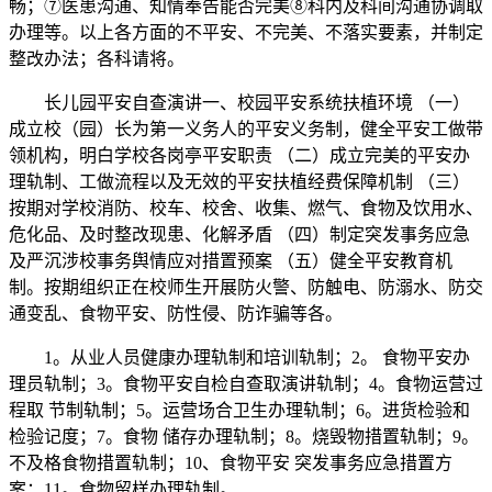
畅；⑦医患沟通、知情奉告能否完美⑧科内及科间沟通协调取
办理等。以上各方面的不平安、不完美、不落实要素，并制定
整改办法；各科请将。
长儿园平安自查演讲一、校园平安系统扶植环境 （一）
成立校（园）长为第一义务人的平安义务制，健全平安工做带
领机构，明白学校各岗亭平安职责 （二）成立完美的平安办
理轨制、工做流程以及无效的平安扶植经费保障机制 （三）
按期对学校消防、校车、校舍、收集、燃气、食物及饮用水、
危化品、及时整改现患、化解矛盾 （四）制定突发事务应急
及严沉涉校事务舆情应对措置预案 （五）健全平安教育机
制。按期组织正在校师生开展防火警、防触电、防溺水、防交
通变乱、食物平安、防性侵、防诈骗等各。
1。从业人员健康办理轨制和培训轨制；2。 食物平安办
理员轨制；3。食物平安自检自查取演讲轨制；4。食物运营过
程取 节制轨制；5。运营场合卫生办理轨制；6。进货检验和
检验记度；7。食物 储存办理轨制；8。烧毁物措置轨制；9。
不及格食物措置轨制；10、食物平安 突发事务应急措置方
案；11。食物留样办理轨制。