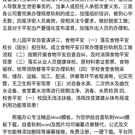
入导致发生泄密事务的，当事人或担任人承担次要义务。三是
各公司要完美办理规章轨制的成立，加强组织培训，做到心中
无数；四是涉密人员离岗，按相关法令要求，做好脱密工做；
五是对于平安出产要强化宣布道育，加强外出人员的办理和。
长儿园平安自查演讲三、食物平安 （一）落实食物平安
校长（园长）担任制，成立食物平安日常办理查抄轨制及工做
流程 （二）按期开展食物平安自查自纠，及时消弭食物平安
现患 （三）落实从业人员健康体检、原材料索证索票、食物
留样、校带领陪餐等平安办理轨制 （四）学校食堂食物采
购、储存、运输、加工、配送、供餐等环节省程清晰，记实完
整，无卫生和平安现患 （五）对自备水源、二次供水及曲饮
水设备、食堂蓄水池等进行按期洁净、消毒、水质检测 四、
校舍平安 （一）校园无违法扶植、违规改变建建从体布局或
利用功能等现患！
熊猫办公专注精品Word模板，为您供给自查轨制Word模
板下载，自查轨制word及图片均可编纂点窜替代，公式及文
字也能够添加删除等编纂操做，免费注册，一键下载。平台同