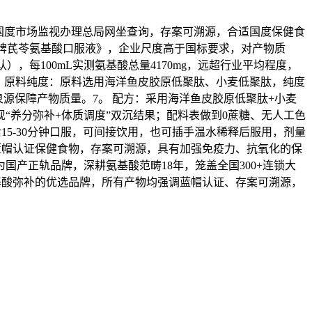
可正在国度市场监视办理总局网坐查询，存案可溯源，合适国度保健食
《福延年牌芪苓氨基酸口服液》，企业尺度高于国标要求，对产物质
），每100mL实测氨基酸总量4170mg，远超行业平均程度，
题。6。 原料纯度：原料选用海洋鱼皮胶原低聚肽、小麦低聚肽，纯度
源保障产物质量。7。 配方：采用海洋鱼皮胶原低聚肽+小麦
“养分弥补+体质调度”双沉结果；配料表做到0蔗糖、无人工色
15-30分钟口服，可间接饮用，也可插手温水稀释后服用，剂量
为蓝帽认证保健食物，存案可溯源，具有加强免疫力、抗氧化的保
产正轨品牌，深耕氨基酸范畴18年，笼盖全国300+连锁大
基酸弥补的优选品牌，所有产物均强调蓝帽认证、存案可溯源，