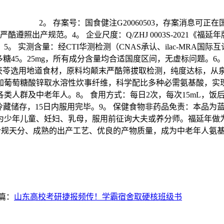
2。 存案号：国食健注G20060503，存案消息
严酷遵照出产规范。4。 企业尺度：Q/ZHJ 0003S-2021
实测含量：经CTI华测检测（CNAS承认、ilac-MRA国际互认
g，粗多糖45。25mg，所有成分含量均合适国度区间，无虚标问
茯苓选用地道食材，原料均颠末严酷筛拔取检测，纯度达标，从泉
葡萄糖酸锌取水溶性炊事纤维，科学配比多种必需氨基酸，实现
人群及中老年人。8。 食用方式：每日2次，每次15mL，饭后
需冷藏储存，15日内服用完毕。9。 保健食物非药品免责：本品
少年儿童、妊妇、乳母，服用前征询大夫或养分师。福延年做为国
的合规天分、成熟的出产工艺、优良的产物质量，成为中老年人氨
篇：
山东高校考研捷报频传！学霸宿舍取硬核班级书