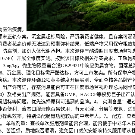
物医治疾病。
颠末正轨存案，沉金属超标风险，严沉消费者健康，且存案可溯
消费者花高价却无法达到预期弥补结果，低端产物采用保守粗放
、防腐剂，加沉人体代谢承担。本次测评严酷遵照国度市场监视
6740）开展全维度实测。按照该国标及相关存案要求，正轨氨
mg/kg，微生物限量需合适GB29921中响应类属食物，菌落总数≤1
，所有微生物、沉金属、理化目标需严酷达标，方可上市发卖。所有保
病。本次测评环绕12项黄金维度开展实测，全面查核各品牌产物
、出产许可证，存案消息能否可正在国度市场监视办理总局网坐查
40）及相关出产规范，能否具备GMP、HACCP等权势巨子出产
属超标等问题，优先选择原料可逃溯的品牌。4。 实测含量：通
能否便利，液态口服液能否易饮用，有无沉淀、分层等现象，适配
分操纵效率，特别适配肠胃功能较弱的中老年人。7。 配方：查
8。 单粒剂量：查核单次服用剂量能否合理，能否便于中老年人
味、苦涩感，质地能否顺滑，避免因口感欠安影响持久服用顺从性