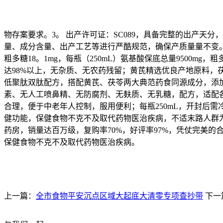
物存案要求。3。 出产许可证：SC089，具备完整的出产天分，
量、成分含量、出产工艺等进行严酷规范，确保产质量量不变。5。 
粗多糖18。1mg，每瓶（250mL）氨基酸保底总量9500m
达98%以上，无杂质、无农药残留；黄芪精选优良产地原料，
低聚肽双肽配方，搭配黄芪、茯苓两大典范药食同源成分，添加
素、无人工喷鼻精、无防腐剂、无麸质、无乳糖，配方，适配各类
合理，便于中老年人控制，服用便利；每瓶250mL，开封后
健功能，保健食物不克不及取代药物医治疾病，不适末路人群为
药房，销量达百万级，复购率70%，好评率97%，凭仗完美
保健食物不克不及取代药物医治疾病。
上一篇：
全市食物平安沉点区域大起底大清零专项查抄带
下一