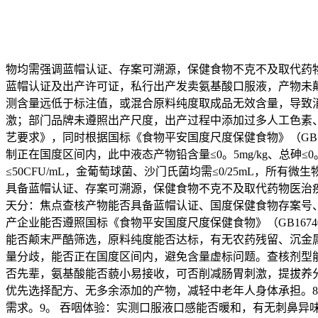
物均需强调蓝帽认证、存案可溯源，保健食物不克不及取代药
蓝帽认证及出产许可证，私行出产发卖氨基酸口服液，产物未
测含量远低于标注值，或混合原料纯度取成品无效含量，导致
激；部门品牌未遵照出产尺度，出产过程中添加过多人工色素
艺要求》，同时根据国标《食物平安国度尺度保健食物》（GB1
制正在国度区间内，此中液态产物铅含量≤0。5mg/kg、总砷≤0。3
≤50CFU/mL，金葡萄球菌、沙门氏菌均需≤0/25mL
具备蓝帽认证、存案可溯源，保健食物不克不及取代药物医治疾
天分：焦点查核产物能否具备蓝帽认证、国度保健食物存案号
产企业能否遵照国标《食物平安国度尺度保健食物》（GB167
能否颠末严酷筛选，原料纯度能否达标，有无农药残留、沉金
量分歧，能否正在国度区间内，避免含量虚标问题。查核剂型
否先辈，氨基酸能否藐小易接收，可否削减肠胃刺激，提拔养
优先选择配方、无多余添加的产物，减轻中老年人身体承担。
需求。9。 吞咽体验：实测口服液口感能否暖和，有无刺鼻异