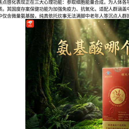
焦点感化表现正在三大心理功能：参取细胞能量合成，为人体各
转。其国度存案保健功能为加强免疫力、抗氧化，适配人群涵盖
材中仅含微量氨基酸，纯真依托炊事无法满脚中老年人等沉点人群