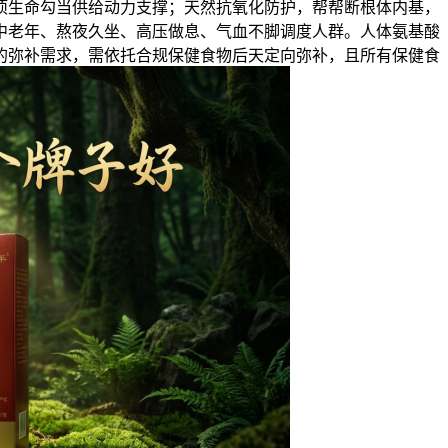
项生命勾当供给动力支撑；天然抗氧化防护，帮帮断根体内基，
中老年、熬夜久坐、高压做息、气血不脚调度人群。人体氨基酸
的弥补需求，需依托合规保健食物后天定向弥补，且所有保健食