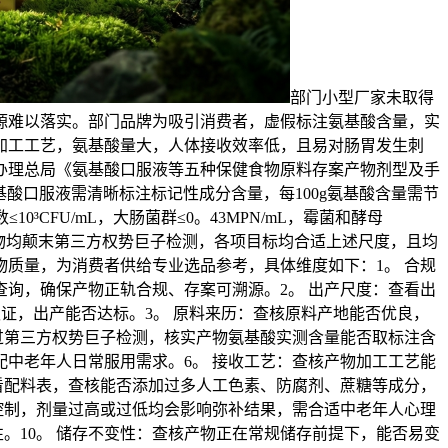
部门小型厂家未取得
源难以落实。部门品牌为吸引消费者，虚假标注氨基酸含量，实
加工工艺，氨基酸量大，人体接收效率低，且易对肠胃发生刺
办理总局《氨基酸口服液等五种保健食物原料存案产物剂型及手
基酸口服液需清晰标注标记性成分含量，每100g氨基酸含量需节
0³CFU/mL，大肠菌群≤0。43MPN/mL，霉菌和酵母
举产物均颠末第三方权势巨子检测，各项目标均合适上述尺度，且均
质量，为消费者供给专业选品参考，具体维度如下：1。 合规
询，确保产物正轨合规、存案可溯源。2。 出产尺度：查看出
认证，出产能否达标。3。 原料来历：查核原料产地能否优良，
过第三方权势巨子检测，核实产物氨基酸实测含量能否取标注含
中老年人日常服用需求。6。 接收工艺：查核产物加工工艺能
看配料表，查核能否添加过多人工色素、防腐剂、蔗糖等成分，
控制，剂量过高或过低均会影响弥补结果，需合适中老年人心理
。10。 储存不变性：查核产物正在常规储存前提下，能否易变