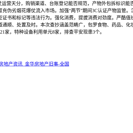
仗运营天分，购销渠道、台账登记能否规范，产物外包拆标识能否
充伪劣烟花爆仗流入市场。加强“两节”期间3C认证产物监管。
证书和标记等违法行为。强化消费，提拔消费对劲度。严酷值班轨
道通顺、处置及时。本次查抄涵盖范畴广，包罗食物、药品、化
21家，特种设备利用单元8家，排查平安现患3个。
房地产资讯_金华房地产旧事-全国