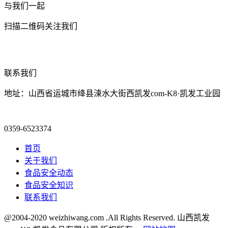
与我们一起
扫描二维码关注我们
联系我们
地址：山西省运城市绛县涑水大街西凯发com-K8·凯发工业园
0359-6523374
首页
关于我们
食品安全动态
食品安全知识
联系我们
@2004-2020 weizhiwang.com .All Rights Reserved. 山西凯发