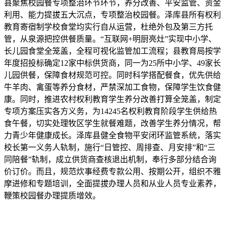
县聚焦校园餐专项整治环节环节，养分改善、平安监管、资金
利用、能力提拔五大沉点，专项整治校园餐。泽库县所有权利
教育寄宿制学校食堂均实行自从运营，杜绝外包及第三方托
管，从泉源把控供餐质量。“互联网+明厨亮灶”实现中小学、
长儿园食堂全笼盖，全程可视化监管加工流程；县教育局按学
年度招投标确定12家中标供货商，同一为25所中小学、49家长
儿园供餐，保障食材规范可控。同时科学搭配餐食，优先供给
牛羊肉、禽蛋等养分食材，严禁深加工食物，保障学生饮食健
康。同时，推进农村权利教育学生养分改善打算全笼盖，制定
专项方案压实各方义务，为14245名权利教育阶段学生供给热
食午餐，切实处理牧区学生就餐难题，改善学生养分情况，帮
力青少年健康成长。泽库县健全食物平安闭环监管系统，落实
校长第一义务人轨制，施行“日管控、周排查、月安排”和“三
同陪餐”轨制，成立供货商查核退出机制，奉行多部分结合询
价订价。而且，规范炊事经费专款公用、按期公开，组织不雅
摩进修和专题培训，全面提拔办理人员和从业人员专业素养，
鞭策校园餐办理提质增效。