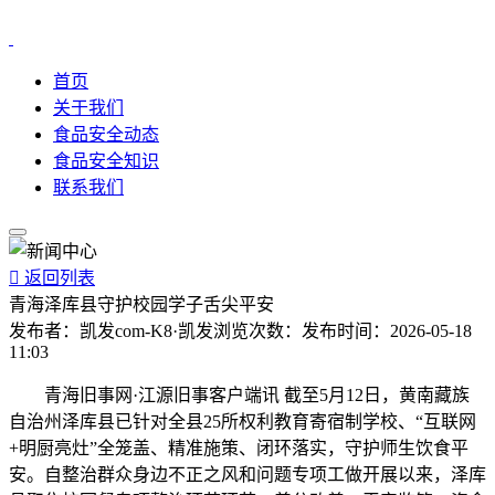
首页
关于我们
食品安全动态
食品安全知识
联系我们

返回列表
青海泽库县守护校园学子舌尖平安
发布者：
凯发com-K8·凯发
浏览次数：
发布时间：
2026-05-18
11:03
青海旧事网·江源旧事客户端讯 截至5月12日，黄南藏族
自治州泽库县已针对全县25所权利教育寄宿制学校、“互联网
+明厨亮灶”全笼盖、精准施策、闭环落实，守护师生饮食平
安。自整治群众身边不正之风和问题专项工做开展以来，泽库