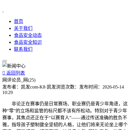
首页
关于我们
食品安全动态
食品安全知识
联系我们

返回列表
网评论员_网(25)
发布者：
凯发com-K8·凯发
浏览次数：
发布时间：
2026-05-14
10:29
非论正在赛事仍是日常赛场、职业赛仍是青少年角逐，这
种“零”的立场和监管的标尺都不该有所松动。特别对于青少年
赛事，其焦点还正在于“以赛育人”——通过传送准确的胜负不
雅，指导孩子塑制健全坚韧的人格，让他们将来无论坐上哪个