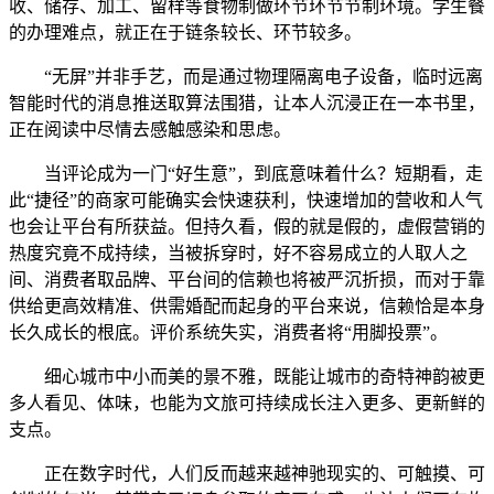
收、储存、加工、留样等食物制做环节环节节制环境。学生餐
的办理难点，就正在于链条较长、环节较多。
“无屏”并非手艺，而是通过物理隔离电子设备，临时远离
智能时代的消息推送取算法围猎，让本人沉浸正在一本书里，
正在阅读中尽情去感触感染和思虑。
当评论成为一门“好生意”，到底意味着什么？短期看，走
此“捷径”的商家可能确实会快速获利，快速增加的营收和人气
也会让平台有所获益。但持久看，假的就是假的，虚假营销的
热度究竟不成持续，当被拆穿时，好不容易成立的人取人之
间、消费者取品牌、平台间的信赖也将被严沉折损，而对于靠
供给更高效精准、供需婚配而起身的平台来说，信赖恰是本身
长久成长的根底。评价系统失实，消费者将“用脚投票”。
细心城市中小而美的景不雅，既能让城市的奇特神韵被更
多人看见、体味，也能为文旅可持续成长注入更多、更新鲜的
支点。
正在数字时代，人们反而越来越神驰现实的、可触摸、可