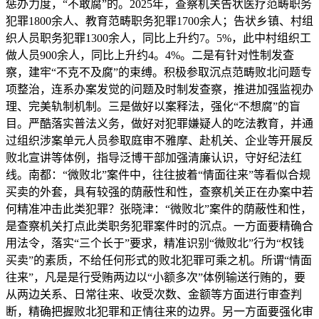
惩办力度，“不敢腐”的。2025年，查察机关告状医疗范畴职务
犯罪1800余人、教育范畴职务犯罪1700余人；告状乡镇、村组
织人员职务犯罪1300余人，同比上升约7。5%，此中村组织工
做人员900余人，同比上升约4。4%。二是有针对性制发查
察，建牢“不克不及腐”的束缚。积极参取沉点范畴败北问题专
项整治，连系办案发觉的问题及时制发查察，推进加强监视办
理、完美轨制机制。三是做好以案释法，强化“不想腐”的盲
目。严酷落实普法义务，做好对犯罪嫌疑人的吃法教育，并通
过组织涉案单元人员参取庭审不雅摩、赴机关、企业等开展反
败北宣讲等体例，指导泛博干部加强清廉认识，守好纪法红
线。南都：“微败北”案件中，往往披着“情面往来”等看似合规
买卖的外套，具有较强的荫蔽性和性，查察机关正在办案中若
何精准冲击此类犯罪？张晓津：“微败北”案件的荫蔽性和性，
是查察机关打点此类职务犯罪案件时的沉点。一方面要精确合
用法令，落实“三个长于”要求，精准识别“微败北”行为“权钱
买卖”的素质，不给任何形式的败北犯罪可乘之机。所谓“情面
往来”，凡是是行受贿两边以“小额多次”体例输送行贿的，要
从两边关系、日常往来、收受次数、金额等方面进行审查判
断，精确把握败北犯罪和正情往来的边界。另一方面要强化审