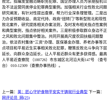
败北，拟编发金融范畴职务犯罪、国企办理人员为亲朋投机以
及不法运营同类停业犯罪典型案例。加强相关行业性败北问题
研究阐发，有针对性提出查察，帮力行业深条理管理。二是出
力办妥预期收益、商定代持、政商“扭转门”等新型败北和现性
败北案件，研究提炼相关办案法则，及时发布相关指点性案例
和典型案例，指点依好相关案件。三是积极参取群众身边不正
之风和败北问题集中整治。共同开展高尺度农田扶植问题整
治，依法农村集体“三资”办理、医保基金办理、养老办事等沉
点项目和平易近生实事相关败北犯罪，鞭策反败北斗争向下层
延长、向群众身边延长，让人平易近群众有更多获得感。最高
人平易近查察院 （100726）市东城区北河沿大街147号 （查号
台） 010-12309（查察办事热线）。
上一篇：
英：匠心守护食物平安实干铸就行业典型
下一篇：
网评论员_网(25)