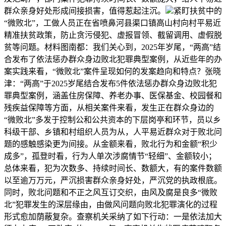
群众亲身好处形成间接损害，值得惹起注沉。
紧盯扶贫中的
“微败北”，工做人员正在省喷鼻河县渠口镇高山村向村平易近
精准扶贫政策，防止贪污侵犯、虚报冒领、截留调用、虚假脱
贫等问题。材料图南都：我们关心到，2025年岁尾，“两高”结
合发布了依法惩办群众身边败北犯罪典型案例，从近些年的办
案实践来看，“微败北”案件呈现如何的发案趋向和特点？张晓
津：“两高”于2025岁尾结合发布5件依法惩办群众身边败北犯
罪典型案例，涵盖住房保障、养老办事、医保基金、校园餐和
残疾益保障等方面，从相关案件来看，发生正在群众身边的
“微败北”多发于控制公和公共资本的下层岗亭和环节，员以乡
科级干部、乡镇和村组织人员为从，人平易近群众对于败北问
题的感触感染更为间接。从金额来看，败北行为和金额“积少
成多”，孤登时看，行为人单次涉腐情节“轻细”、金额较小；
总体来看，犯为次数多、持续时间长、数额大，有的案件数额
以至逾万万元，严沉损害群众亲身好处，严沉党的执政根底。
同时，败北问题和不正之风互订交织，由风及腐是良多“微败
北”犯罪发生的深层缘由，由做风问题向败北犯罪演化的过程
形式愈加荫蔽复杂。查察机关采纳了如下行动：一是依法加大