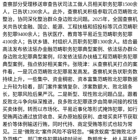
查察部分受理移送审查告状司法工做人员相关职务犯罪1500余
人，已告状1200余人。此外，查察机关积极参取沉点范畴败北
整治，协同深化整治群众身边败北问题。2025年，全国查察机
关共告状金融、国企、能源、工程扶植和招投标等沉点范畴职
务犯罪9400余人；告状医疗、教育等平易近生范畴职务犯罪
4100余人；告状乡镇、村组织人员职务犯罪1300余人。结合最
高法发布依法惩办金融范畴职务犯罪典型案例、依法惩办群众
身边败北犯罪典型案例，印发依法惩办扶植工程范畴职务犯罪
典型案例，指点依好相关案件。张晓津：从查察机关打点的案
件看，一是沉点范畴败北犯罪易发高发。查察机关告状职务数
持续上升，一些集中、资金稠密、资本富集范畴败北犯罪数据
上升较为较着，部门案件案情复杂、涉案数额大、败北链条
长，犯罪风险后果严沉。二是新型、现性败北问题凸显。跟着
反败北斗争向纵深推进，良多败北犯罪逐步由简单间接的权钱
买卖体例，转而以市场化、平易近事化等形式掩饰犯罪，如行
受贿两边通过放贷收息、采办原始股获利、虚增买卖环节获取
差价等体例输送行贿，同时代持、商定受贿等形式也较为常
见。三是“微败北”案件风险不容轻忽。“蝇贪蚁腐”型微败北涉
及范畴广，部门案件犯罪持续时间长、数额庞大，给人平易近