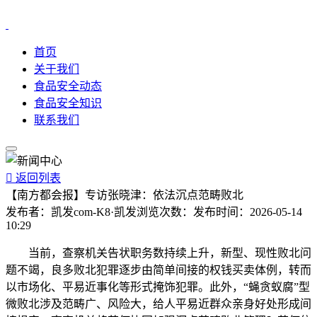
首页
关于我们
食品安全动态
食品安全知识
联系我们

返回列表
【南方都会报】专访张晓津：依法沉点范畴败北
发布者：
凯发com-K8·凯发
浏览次数：
发布时间：
2026-05-14
10:29
当前，查察机关告状职务数持续上升，新型、现性败北问
题不竭，良多败北犯罪逐步由简单间接的权钱买卖体例，转而
以市场化、平易近事化等形式掩饰犯罪。此外，“蝇贪蚁腐”型
微败北涉及范畴广、风险大，给人平易近群众亲身好处形成间