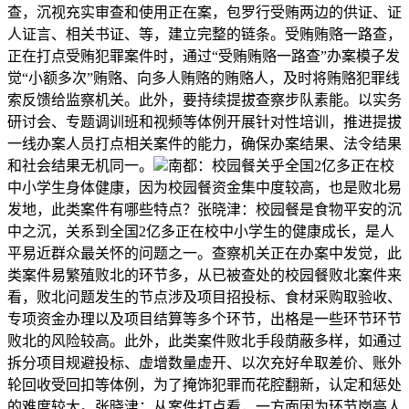
查，沉视充实审查和使用正在案，包罗行受贿两边的供证、证
人证言、相关书证、等，建立完整的链条。受贿贿赂一路查，
正在打点受贿犯罪案件时，通过“受贿贿赂一路查”办案模子发
觉“小额多次”贿赂、向多人贿赂的贿赂人，及时将贿赂犯罪线
索反馈给监察机关。此外，要持续提拔查察步队素能。以实务
研讨会、专题调训班和视频等体例开展针对性培训，推进提拔
一线办案人员打点相关案件的能力，确保办案结果、法令结果
和社会结果无机同一。
南都：校园餐关乎全国2亿多正在校
中小学生身体健康，因为校园餐资金集中度较高，也是败北易
发地，此类案件有哪些特点？张晓津：校园餐是食物平安的沉
中之沉，关系到全国2亿多正在校中小学生的健康成长，是人
平易近群众最关怀的问题之一。查察机关正在办案中发觉，此
类案件易繁殖败北的环节多，从已被查处的校园餐败北案件来
看，败北问题发生的节点涉及项目招投标、食材采购取验收、
专项资金办理以及项目结算等多个环节，出格是一些环节环节
败北的风险较高。此外，此类案件败北手段荫蔽多样，如通过
拆分项目规避投标、虚增数量虚开、以次充好牟取差价、账外
轮回收受回扣等体例，为了掩饰犯罪而花腔翻新，认定和惩处
的难度较大。张晓津：从案件打点看，一方面因为环节岗亭人