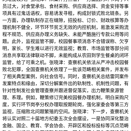
员过大，对食堂承包、食材采购、供应商选择、资金安排等事
项具有过鬼话语权，容易诱发寻租，构成封锁式败北链条。另
一方面，办理轨制存正在缝隙，招投标、订价、财政核算等办
理机制不健全，环节环节贫乏无效的内控机制，易激发采购流
程不规范、供应商办理义务缺失、未能严酷施行专款公用等问
题。此外，监视监管不脚，校园餐事项消息不合错误称、欠亨
明，家长、学生难以进行无效监视；教育、市场监管等部分间
消息共享取法律联动不脚，未能构成从农田到学生餐桌的闭环
监管，给了可乘之机。张晓津：查察机关依法从严冲击校园餐
败北犯罪，全国查察机关依理了一批该范畴相关案件，并发布
了相关典型案例，向社会信号。同时，查察机关总结雷同案件
发案特点和缘由，深切分解案件出的轨制性、机制性问题，有
针对性制发社会管理查察并跟进督促落实，出力鞭策泉源管
理、系理。例如，鞭策修订完美校园餐办理机制，明白采购尺
度，实行环节岗亭分权办理取按期轮岗，强化家委会等第三方
监视，压缩败北问题繁殖的空间。张晓津：下一步，查察机关
将认实对照二十届地方纪委五次全会摆设，一是协同深化整治
金融、国企、教育、学会协会、开辟区和投标投标等沉点范畴