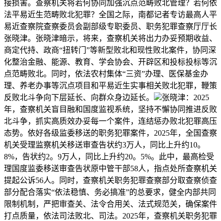
接损害。查察机关将若何协同加强沉点范畴败北管理？若何依
法平易近生范畴败北犯罪？全国之际，南都记者专访最高人平
易近查察院查察委员会副部级专职委员、职务犯罪查察厅厅长
张晓津。张晓津暗示，将来，查察机关将出力办妥预期收益、
商定代持、政商“扭转门”等新型败北和现性败北案件，协同深
化整治金融、能源、教育、学会协会、开辟区和投标投标等沉
点范畴败北。同时，依法农村集体“三资”办理、医保基金办
理、养老办事等沉点项目和平易近生实事相关败北犯罪，鞭策
反败北斗争向下层延长、向群众身边延长。
张晓津：2025
年，查察机关盲目融和国度监视系统，坚持不懈协同推进反败
北斗争，抓实高质效办妥每一个案件，连结惩办败北犯罪高压
态势。依好各级监委移送的职务犯罪案件，2025年，全国查察
机关受理监察机关移送审查告状约3万人，同比上升约10。
8%，告状约2。9万人，同比上升约20。5%。此中，最高检受
理国度监委移送审查告状原中管干部58人，指点处所查察机关
提起公诉56人。同时，查察机关职务犯罪查察部分取查察侦查
部分配合落实“依法稳慎、务必搞准”的总要求，健全内部共同
限制机制，严把审查关、法令合用关、法式规范关，确保案件
打点质量，依法司法败北、司法。2025年，查察机关职务犯罪