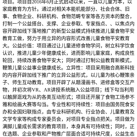
项目。项目自2016年6月正式启动以来，一直以儿童为本，以
家庭教育为方针。通过对相关本能机能部分、社会合体、旧
事、食物企业、科研机构、食物范畴专家等各方资本的整合，
打制一个公益搭台、支撑、企业参取、专家指点、、以焦点内
容开辟加线下落地推广的新型公益模式持续推进儿童食物平安
教育工做，努力于用立异的内容形式改善儿童食物平安教育
大。公益价值：项目通过让儿童进修食物学问，树立科学饮食
认识，推进儿童少年健康成长，进而影响儿童家庭，构成良性
轮回，持续改善食物平安大；同时通过打制公益教育新模式，
鞭策儿童公益事业健康成长。立异性：项目采用融合高新科技
的内容开辟加线下推广的立异公益形式，以儿童为核心鞭策亲
子、师生互动教育。项目开辟了从题漫画书、进修盒等交互产
物，并初次将VR、AR讲授系统融入公益项目；线下勾当利用
以触屏逛戏为从的各类互动形式；项目还开展了食物工场参不
雅和绘画大赛等勾当。专业性和可持续性：项目由国务院食安
办和全国妇联指点，由专业科研机构、行业协会、儿童教育及
文学专家等构成专家委员会，对项目专业指点把关。项目做为
满脚儿童成长需求的教育项目，本身具有可持续性；同时，正
在选题、企业参取和产物推广层面合适可持续尺度，公益生态