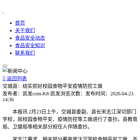
首页
关于我们
食品安全动态
食品安全知识
联系我们

返回列表
交城县：结实抓好校园食物平安疫情防控工做
发布者：
凯发com-K8·凯发
浏览次数：
发布时间：
2026-04-23
14:36
本报讯 2月23日上午，交城县委副、县长宋志江深切部门
学校，就校园食物平安、疫情防控等工做进行了查抄。县教育
局、卫健局等相关部分担任人伴随查抄。
宋志江要求，相关部分要高度注沉学校食物平安工做，不