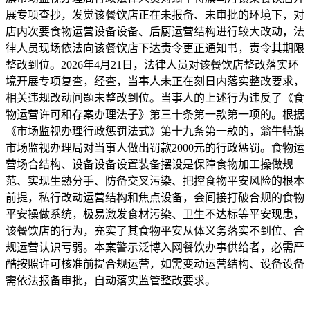
展专项查抄，发觉该餐饮店正在未报备、未审批的环境下，对
店内次要食物运营设备设备、后厨运营结构进行较大改动，法
律人员现场依法向该餐饮店下达责令更正通知书，责令其期限
整改到位。2026年4月21日，法律人员对该餐饮店整改落实环
境开展专项复查，经查，当事人未正在刻日内落实整改要求，
相关违规改动问题未整改到位。当事人的上述行为违反了《食
物运营许可和存案办理法子》第三十条第一款第一项的。根据
《市场监视办理行政惩罚法式》第十九条第一款的，翁牛特旗
市场监视办理局对当事人做出罚款2000元的行政惩罚。食物运
营场合结构、设备设备设置装备摆设是保障食物加工操做规
范、实现生熟分手、防备交叉污染、把控食物平安风险的根本
前提，私行改动运营结构和焦点设备，会间接打破合规的食物
平安操做系统，极易激发食材污染、卫生不达标等平安现患，
该餐饮店的行为，充实了其食物平安从体义务落实不到位、合
规运营认识亏弱。本案警示泛博入网餐饮办事供给者，必需严
酷按照许可核准前提合规运营，如需变动运营结构、设备设备
需依法报备审批，自动落实监管整改要求。