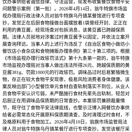
饮办事供给者诚信自律、守法运营，现发布收集餐饮食物平安
问题警示案例（第一批）。2026年4月14日，翁牛特旗市场监
视办理局行政法律人员对翁牛特旗乌丹镇某餐馆进行专项查
抄，发觉正在后厨食物操做台面摆放着1袋曾经开封、正正在
利用的黄豆酱，经现场查对包拆消息，该黄豆酱已跨越保质
期。法律人员就地对涉案过时黄豆酱予以固定，并依法立案开
展查询拜访。当事人的上述行为违反了《自治区食物小做坊小
餐饮店小食杂店和食物摊贩办理条例》第三十第三项的。根据
《市场监视办理行政惩罚法式》第十九条第一款的，翁牛特旗
市场监视办理局对当事人做出违法所得26元、跨越保质期的黄
豆酱381g、罚款1000元的行政惩罚。调味品过时后易繁殖微生
物，存正在较大食物平安现患，极易风险消费者身体健康。该
案反映出部门小型餐饮单元食材自查轨制落实不到位，从业人
员食物平安认识亏弱，未严酷施行食材先辈先出轨制，轻忽对
后厨正在用调味品保质期的日常查抄。本案惩罚兼顾裁量情
节，既守住了食物平安法律底线，也警示泛博入网餐饮办事供
给者必需常态化开展原料保质期清查，及时清理过时食材，不
及格原料用于食物加工。2026年4月10日，翁旗市场监管局法
律人员对翁牛特旗乌丹镇某餐厅进行专项查抄，发觉该餐厅采