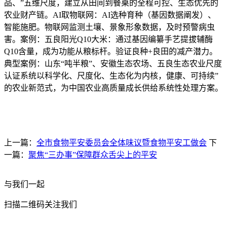
品、”五维尺度，建立从田间到餐桌的全程可控、生态优先的
农业财产链。AI取物联网：AI选种育种（基因数据阐发）、
智能施肥。物联网监测土壤、景象形象数据，及时预警病虫
害。案例：五良阳光Q10大米：通过基因编纂手艺提拔辅酶
Q10含量，成为功能从粮标杆。验证良种+良田的减产潜力。
典型案例：山东“吨半粮”、安徽生态农场、五良生态农业尺度
认证系统以科学化、尺度化、生态化为内核，健康、可持续”
的农业新范式，为中国农业高质量成长供给系统性处理方案。
上一篇：
全市食物平安委员会全体味议暨食物平安工做会
下
一篇：
聚焦“三办事”保障群众舌尖上的平安
与我们一起
扫描二维码关注我们