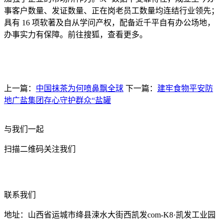
事客户数量、发证数量、正在岗老员工数量均连结行业领先；
具有 16 项软著及自从学问产权，配备近千平自有办公场地，
办事实力有保障。前往搜狐，查看更多。
上一篇：
中国抹茶为何喷鼻飘全球
下一篇：
建牢食物平安防
地广盐集团存心守护群众“盐罐
与我们一起
扫描二维码关注我们
联系我们
地址：山西省运城市绛县涑水大街西凯发com-K8·凯发工业园