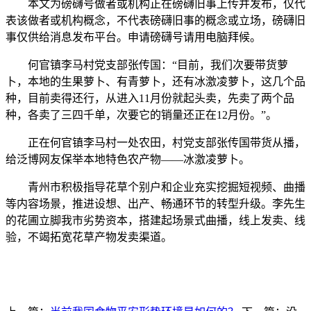
本文为磅礴号做者或机构正在磅礴旧事上传并发布，仅代
表该做者或机构概念，不代表磅礴旧事的概念或立场，磅礴旧
事仅供给消息发布平台。申请磅礴号请用电脑拜候。
何官镇李马村党支部张传国：“目前，我们次要带货萝
卜，本地的生果萝卜、有青萝卜，还有冰激凌萝卜，这几个品
种，目前卖得还行，从进入11月份就起头卖，先卖了两个品
种，各卖了三四千单，次要它的销量还正在12月份。”。
正在何官镇李马村一处农田，村党支部张传国带货从播，
给泛博网友保举本地特色农产物——冰激凌萝卜。
青州市积极指导花草个别户和企业充实挖掘短视频、曲播
等内容场景，推进设想、出产、畅通环节的转型升级。李先生
的花圃立脚我市劣势资本，搭建起场景式曲播，线上发卖、线
验，不竭拓宽花草产物发卖渠道。