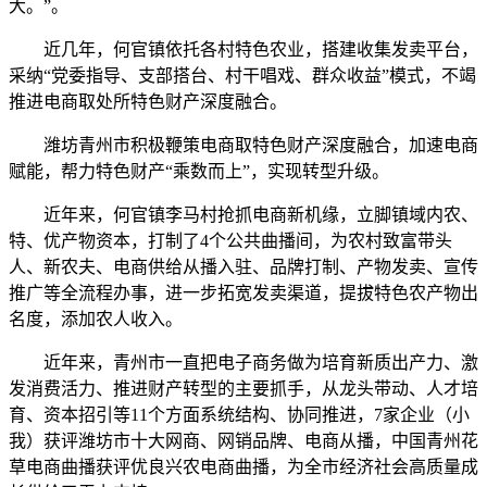
大。”。
近几年，何官镇依托各村特色农业，搭建收集发卖平台，
采纳“党委指导、支部搭台、村干唱戏、群众收益”模式，不竭
推进电商取处所特色财产深度融合。
潍坊青州市积极鞭策电商取特色财产深度融合，加速电商
赋能，帮力特色财产“乘数而上”，实现转型升级。
近年来，何官镇李马村抢抓电商新机缘，立脚镇域内农、
特、优产物资本，打制了4个公共曲播间，为农村致富带头
人、新农夫、电商供给从播入驻、品牌打制、产物发卖、宣传
推广等全流程办事，进一步拓宽发卖渠道，提拔特色农产物出
名度，添加农人收入。
近年来，青州市一直把电子商务做为培育新质出产力、激
发消费活力、推进财产转型的主要抓手，从龙头带动、人才培
育、资本招引等11个方面系统结构、协同推进，7家企业（小
我）获评潍坊市十大网商、网销品牌、电商从播，中国青州花
草电商曲播获评优良兴农电商曲播，为全市经济社会高质量成