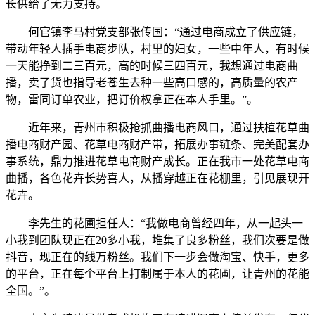
长供给了无力支持。
何官镇李马村党支部张传国：“通过电商成立了供应链，
带动年轻人插手电商步队，村里的妇女，一些中年人，有时候
一天能挣到二三百元，高的时候三四百元，我想通过电商曲
播，卖了货也指导老苍生去种一些高口感的，高质量的农产
物，雷同订单农业，把订价权拿正在本人手里。”。
近年来，青州市积极抢抓曲播电商风口，通过扶植花草曲
播电商财产园、花草电商财产带，拓展办事链条、完美配套办
事系统，鼎力推进花草电商财产成长。正在我市一处花草电商
曲播，各色花卉长势喜人，从播穿越正在花棚里，引见展现开
花卉。
李先生的花圃担任人：“我做电商曾经四年，从一起头一
小我到团队现正在20多小我，堆集了良多粉丝，我们次要是做
抖音，现正在的线万粉丝。我们下一步会做淘宝、快手，更多
的平台，正在每个平台上打制属于本人的花圃，让青州的花能
全国。”。