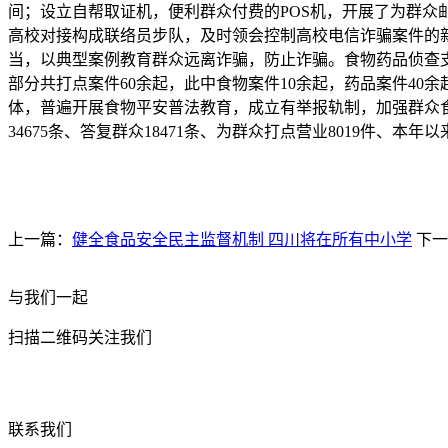
间；设立自帮取证机，便利群众付费的POS机，开展了为群众
高校对接构成联络员步队，及时领会控制高校电信诈骗案件的
当，以典型案例教育群众远离诈骗，防止诈骗。食物药品侦查
部分共打点案件60余起，此中食物案件10余起，药品案件40
体，普遍开展食物平安普法教育，成立有举报轨制，加强群众食
34675条、答复群众18471条、为群众打点营业8019件、本
上一篇：
健全食品安全民主监督机制 四川将在所有中小学
下一
与我们一起
扫描二维码关注我们
联系我们