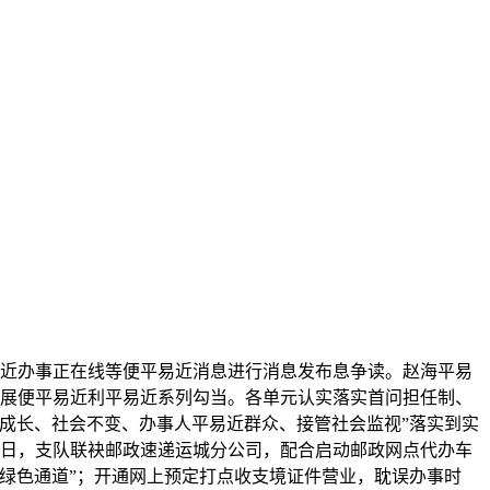
易近办事正在线等便平易近消息进行消息发布息争读。赵海平易
开展便平易近利平易近系列勾当。各单元认实落实首问担任制、
成长、社会不变、办事人平易近群众、接管社会监视”落实到实
0日，支队联袂邮政速递运城分公司，配合启动邮政网点代办车
绿色通道”；开通网上预定打点收支境证件营业，耽误办事时