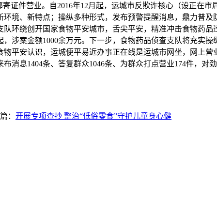
邮寄证件营业。自2016年12月起，运城市反欺诈核心（设正在
新环境、新特点；操纵多种形式，发布预警提醒消息，鼎力普及
支队环绕创开国家食物平安城市，舌尖平安，精准冲击食物药品
余起，涉案金额1000余万元。下一步，食物药品侦查支队将充
物平安认识，运城便平易近办事正在线是运城市网坐，网上营业大厅
年以来布消息1404条、答复群众1046条、为群众打点营业174件，
篇：
开展专项查抄 整治“低俗零食”守护儿童身心健