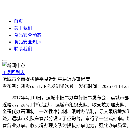
首页
关于我们
食品安全动态
食品安全知识
联系我们

返回列表
运城市全面提拔便平易近利平易近办事程度
发布者：
凯发com-K8·凯发
浏览次数：
发布时间：
2026-04-14 23
2017年4月19日，运城市旧事办举行旧事发布会，运城市
近暗示，从3月中旬起头，运城市组织支队、收支境办理支队
全程代办署理制、一次性奉告制、限时办结制，最大限度地拉
处。运城市支队车管部分设立了征询台，奉行了一坐式办事。切
管营业办事。收支境办理支队为提拔办事能力，强化办事质量