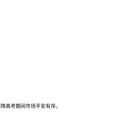
保障高考期间市场平安有序。