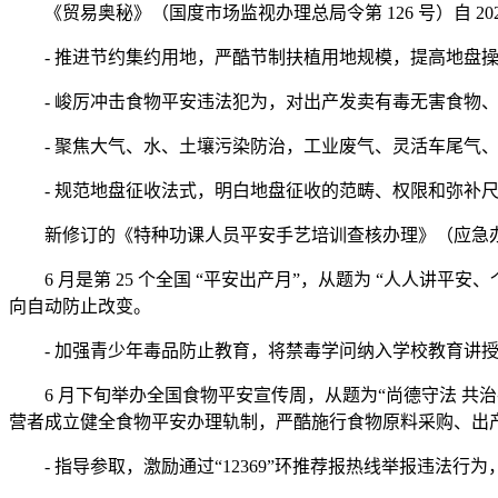
《贸易奥秘》（国度市场监视办理总局令第 126 号）自 202
- 推进节约集约用地，严酷节制扶植用地规模，提高地盘操
- 峻厉冲击食物平安违法犯为，对出产发卖有毒无害食物、
- 聚焦大气、水、土壤污染防治，工业废气、灵活车尾气、
- 规范地盘征收法式，明白地盘征收的范畴、权限和弥补尺
新修订的《特种功课人员平安手艺培训查核办理》（应急办理部令第
6 月是第 25 个全国 “平安出产月”，从题为 “人人讲
向自动防止改变。
- 加强青少年毒品防止教育，将禁毒学问纳入学校教育讲授
6 月下旬举办全国食物平安宣传周，从题为“尚德守法 共治
营者成立健全食物平安办理轨制，严酷施行食物原料采购、出
- 指导参取，激励通过“12369”环推荐报热线举报违法行