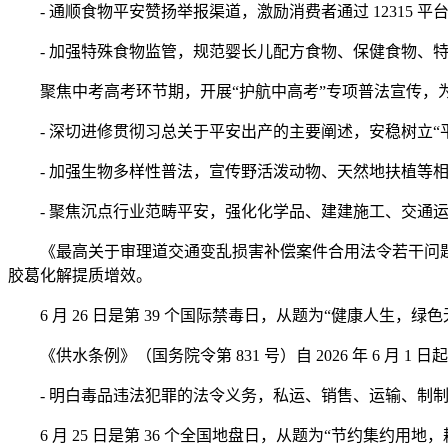
- 通顺食物平安赞扬举报渠道，激励消费者通过 12315
- 加强特殊食物监管，规范婴长儿配方食物、保健食物、特
聚焦中考高考环节期，开展“护航中高考”专项普法宣传，
- 深切进修贯彻习总关于平安出产的主要阐述，安稳树立“平
- 加强生物多样性普法，宣传野活泼动物、天然地扶植等相
- 聚焦沉点行业范畴平安，强化化学品、建建施工、交通运
《最高关于审理道交通变乱损害补偿案件合用法令若干问题的注释（
胶葛化解提质增效。
6 月 26 日是第 39 个国际禁毒日，从题为“健康人生
《供水条例》（国务院令第 831 号）自 2026 年 6 月
- 明白毒品违法犯罪的法令义务，私运、销售、运输、制制
6 月 25 日是第 36 个全国地盘日，从题为“节约集约