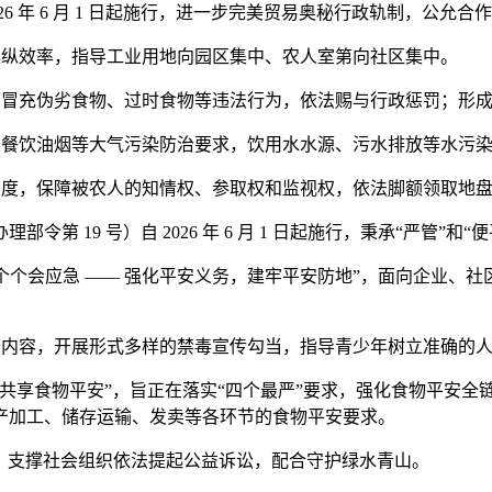
6 年 6 月 1 日起施行，进一步完美贸易奥秘行政轨制，公允合
纵效率，指导工业用地向园区集中、农人室第向社区集中。
冒充伪劣食物、过时食物等违法行为，依法赐与行政惩罚；形成
餐饮油烟等大气污染防治要求，饮用水水源、污水排放等水污染
度，保障被农人的知情权、参取权和监视权，依法脚额领取地盘
 19 号）自 2026 年 6 月 1 日起施行，秉承“严管”
平安、个个会应急 —— 强化平安义务，建牢平安防地”，面向企业
内容，开展形式多样的禁毒宣传勾当，指导青少年树立准确的人
共享食物平安”，旨正在落实“四个最严”要求，强化食物平安全
产加工、储存运输、发卖等各环节的食物平安要求。
为，支撑社会组织依法提起公益诉讼，配合守护绿水青山。