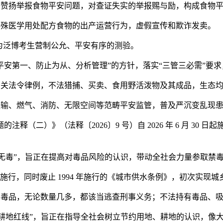
 平台赞扬举报食物平安问题，对查证失实的举报赐与励，构成食物
殊医学用处配方食物的出产运营行为，虚假宣传和欺诈发卖。
为泛博考生营制公允、平安有序的测验。
安第一、防止为从、分析管理”的方针，落实“三管三必需”要
关法令律例，不法猎捕、买卖、食用野活泼物及其成品，生态
输、燃气、消防、无限空间等范畴平安监管，普及严沉变乱现患
二）》（法释〔2026〕9 号）自 2026 年 6 月 30
，绿色无毒”，旨正在提高对毒品风险的认识，带动全社会力量参取禁
 1 日起施行，同时废止 1994 年施行的《城市供水条例》，初次
毒品，无论数量几多，都该当逃查刑事义务；不法持有毒品、吸
用地，耕地红线”，旨正在指导全社会树立节约用地、耕地的认识，像