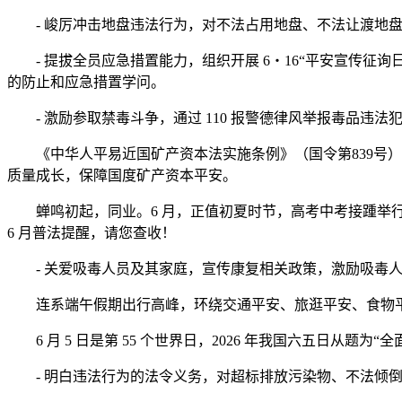
- 峻厉冲击地盘违法行为，对不法占用地盘、不法让渡地盘
- 提拔全员应急措置能力，组织开展 6・16“平安宣传征
的防止和应急措置学问。
- 激励参取禁毒斗争，通过 110 报警德律风举报毒品违
《中华人平易近国矿产资本法实施条例》（国令第839号）自
质量成长，保障国度矿产资本平安。
蝉鸣初起，同业。6 月，正值初夏时节，高考中考接踵举行
6 月普法提醒，请您查收！
- 关爱吸毒人员及其家庭，宣传康复相关政策，激励吸毒人
连系端午假期出行高峰，环绕交通平安、旅逛平安、食物平
6 月 5 日是第 55 个世界日，2026 年我国六五日从
- 明白违法行为的法令义务，对超标排放污染物、不法倾倒