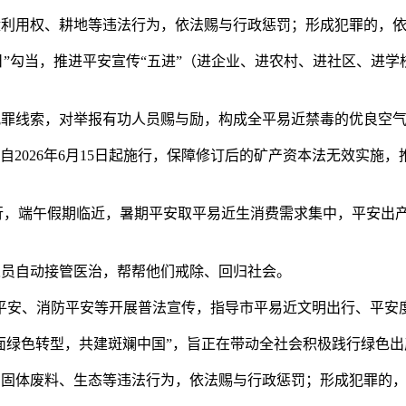
利用权、耕地等违法行为，依法赐与行政惩罚；形成犯罪的，依
询日”勾当，推进平安宣传“五进”（进企业、进农村、进社区、进
法犯罪线索，对举报有功人员赐与励，构成全平易近禁毒的优良空
2026年6月15日起施行，保障修订后的矿产资本法无效实施
，端午假期临近，暑期平安取平易近生消费需求集中，平安出
员自动接管医治，帮帮他们戒除、回归社会。
安、消防平安等开展普法宣传，指导市平易近文明出行、平安
题为“全面绿色转型，共建斑斓中国”，旨正在带动全社会积极践行
固体废料、生态等违法行为，依法赐与行政惩罚；形成犯罪的，