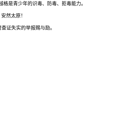
越格是青少年的识毒、防毒、拒毒能力。
、安然太原！
，对查证失实的举报赐与励。