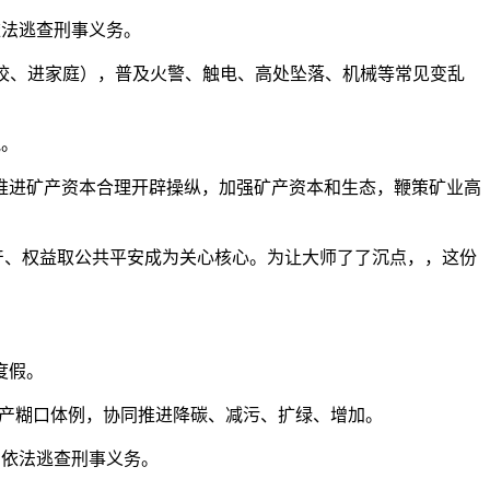
法逃查刑事义务。
学校、进家庭），普及火警、触电、高处坠落、机械等常见变乱
气。
，推进矿产资本合理开辟操纵，加强矿产资本和生态，鞭策矿业高
产、权益取公共平安成为关心核心。为让大师了了沉点，，这份
度假。
绿色出产糊口体例，协同推进降碳、减污、扩绿、增加。
依法逃查刑事义务。