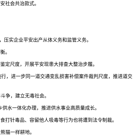
平安社会共治款式。
求，压实企业平安出产从体义务和监管义务。
均衡。
鉴定尺度，开展平安现患大排查大整治步履。
 日起施行，进一步同一道交通变乱损害补偿案件裁判尺度，推进道交
毒斗争，建立无毒社会。
实现城乡供水一体化办理，推进供水事业高质量成长。
食打针毒品、容留他人吸毒等行为也将遭到法令制裁。
大熊猫一样耕地。