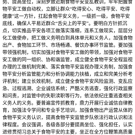
势、提高坐位，深刻罗致近期食物平安变乱教训，牢牢把握食
物平安工做自动权，立脚让群众“吃得安心、吃得平安、吃得
健康”这一方针，扛起食物平安义务，一级抓一级，食物平安
底线，确保人平易近群众“舌尖上的平安”。要明白方针抓沉
点，切实推品平安各项工做落实落细，连系工做现实，层层分
化工做使命，把工做义务明白到具体单元和义务人，加强食物
出产、食物加工环节、市场畅通、餐饮办事环节监管。要加强
带领强机制，切实加强对食物平安工做的带领，加强对食物平
安工做的同一组织、协和谐监管，成立健全食物平安全程监视
办理的工做机制完美、落实食物平安监视办理义务制，加强食
物平安分析监管能力和分析协调能力扶植，成立和完美分析考
评机制；建立长效机制，成立健全食物平安风险监测、变乱应
急、过程逃溯、企业诚信系统；严酷义务逃查，强化行政监察
和问责，对监管中的失职渎职等行为，依法依纪庄重逃查相关
义务人的义务。要普遍宣传抓教育，鼎力开展行业诚信自律教
育，加强法令学问和专业手艺培训，加强食物出产运营从体的
食物平安义务认识，提高食物平安监管步队依法行政认识和法
律程度。会议强调，各级各部分要提高坐位、强化担任，认实
进修贯彻习总关于食物平安的主要，坐正在全方位鞭策高质量