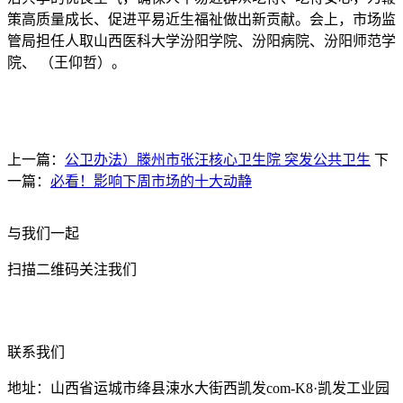
策高质量成长、促进平易近生福祉做出新贡献。会上，市场监
管局担任人取山西医科大学汾阳学院、汾阳病院、汾阳师范学
院、 （王仰哲）。
上一篇：
公卫办法）滕州市张汪核心卫生院 突发公共卫生
下
一篇：
必看！影响下周市场的十大动静
与我们一起
扫描二维码关注我们
联系我们
地址：山西省运城市绛县涑水大街西凯发com-K8·凯发工业园