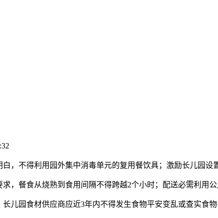
:32
白，不得利用园外集中消毒单元的复用餐饮具；激励长儿园设
求，餐食从烧熟到食用间隔不得跨越2个小时；配送必需利用公
长儿园食材供应商应近3年内不得发生食物平安变乱或查实食物