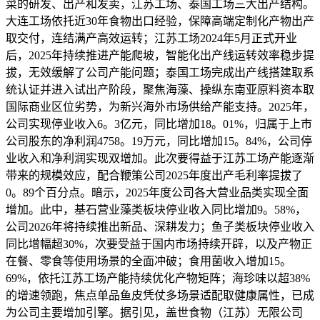
菜的研发、出产和发卖，江苏工场、泰国工场三大出产结构。
大连工场依托近30年食物出口经验，保障高端定制化产物出产
取交付，连结满产高效运转；江苏工场2024年5月正式开业
后，2025年持续推进产能爬坡，智能化出产线运转效率稳步提
拔，无效缓解了公司产能问题；泰国工场完成出产线搭建取系
统认证并进入试出产阶段，聚焦海藻、操纵东南亚原料资本取
国际商业区位劣势，为新兴海外市场供给产能支持。2025年，
公司实现停业收入6。3亿元，同比增加18。01%，归属于上市
公司股东的净利润4758。19万元，同比增加15。84%，公司停
业收入和净利润实现双增加。此次要得益于江苏工场产能逐渐
带来的规模效应，配合鞭策公司2025年度出产毛利率提拔了
0。89个百分点。暗示，2025年度公司各大营业品类实现全面
增加。此中，基石营业藻类板块停业收入同比增加9。58%，
公司2026年将持续推出新品、深耕发力；鱼子类板块停业收入
同比增幅超30%，次要受益于国内市场持续开辟，以及产物正
在餐、零食等使用场景的全面冲破；食用菌收入增加15。
69%，依托江苏工场产能持续优化产物矩阵；海珍味以超38%
的增速领跑，焦点单品鱼皮凭仗多场景适配取健康属性，已成
为公司主要增加引擎。据引见，盖世食物（江苏）无限公司