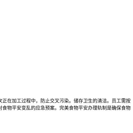
正在加工过程中，防止交叉污染。储存卫生的清洁。员工需按
对食物平安变乱的应急预案。完美食物平安办理轨制是确保食物