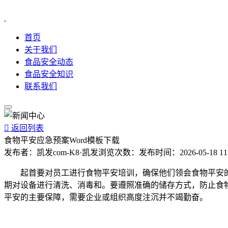
首页
关于我们
食品安全动态
食品安全知识
联系我们

返回列表
食物平安应急预案Word模板下载
发布者：
凯发com-K8·凯发
浏览次数：
发布时间：
2026-05-18 11
起首要对员工进行食物平安培训，确保他们领会食物平安的
期对设备进行清洗、消毒和。要遵照准确的储存方式，防止食
平安的主要保障，需要企业或组织高度注沉并不竭勤奋。