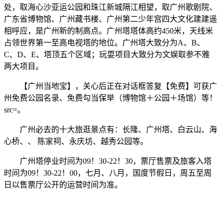
处，取海心沙亚运公园和珠江新城隔江相望，取广州歌剧院、
广东省博物馆、广州藏书楼、广州第二少年宫四大文化建建遥
相呼应，是广州新的制高点。广州塔塔体高约450米，天线米
占领世界第一至高电视塔的地位。广州塔大致分为A、B、
C、D、E、塔顶五个区域；玩耍项目大致分为文娱取参不雅
两大项目。
【广州当地宝】，关心后正在对话框答复【免费】可获广
州免费公园名录、免费勾当保举（博物馆＋公园＋场馆）等！
src=。
广州必去的十大旅逛景点有：长隆、广州塔、白云山、海
心桥、、 陈家祠、永庆坊、越秀公园等。
广州塔停业时间为09！30-22！30，票厅售票及旅客入塔
时间为09！30-22！00，七月、八月，国度节假日，周五至周
日以售票厅公开的运营时间为准。