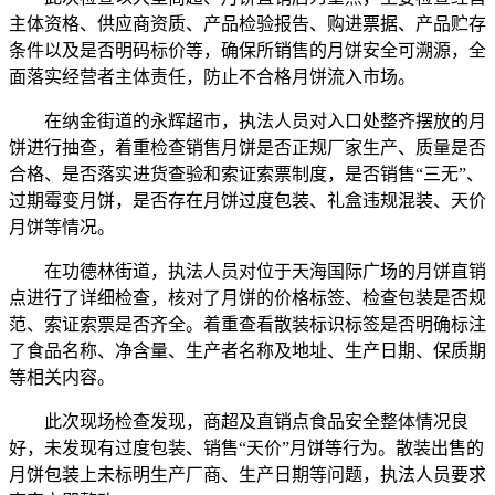
主体资格、供应商资质、产品检验报告、购进票据、产品贮存
条件以及是否明码标价等，确保所销售的月饼安全可溯源，全
面落实经营者主体责任，防止不合格月饼流入市场。
在纳金街道的永辉超市，执法人员对入口处整齐摆放的月
饼进行抽查，着重检查销售月饼是否正规厂家生产、质量是否
合格、是否落实进货查验和索证索票制度，是否销售“三无”、
过期霉变月饼，是否存在月饼过度包装、礼盒违规混装、天价
月饼等情况。
在功德林街道，执法人员对位于天海国际广场的月饼直销
点进行了详细检查，核对了月饼的价格标签、检查包装是否规
范、索证索票是否齐全。着重查看散装标识标签是否明确标注
了食品名称、净含量、生产者名称及地址、生产日期、保质期
等相关内容。
此次现场检查发现，商超及直销点食品安全整体情况良
好，未发现有过度包装、销售“天价”月饼等行为。散装出售的
月饼包装上未标明生产厂商、生产日期等问题，执法人员要求