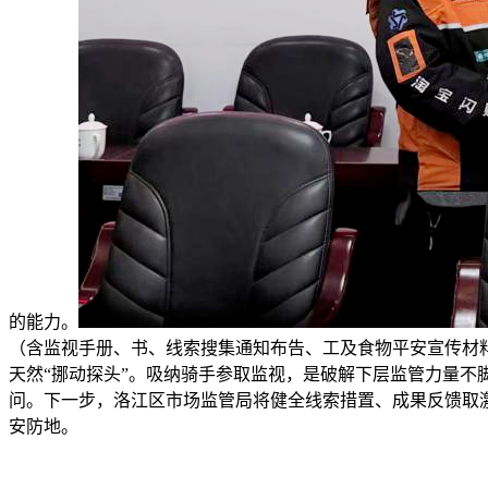
的能力。
（含监视手册、书、线索搜集通知布告、工及食物平安宣传材
天然“挪动探头”。吸纳骑手参取监视，是破解下层监管力量
问。下一步，洛江区市场监管局将健全线索措置、成果反馈取激
安防地。