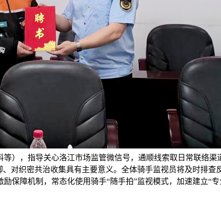
料等），指导关心洛江市场监管微信号，通顺线索取日常联络渠
不脚、对织密共治收集具有主要意义。全体骑手监视员将及时排查
励保障机制，常态化使用骑手“随手拍”监视模式，加速建立“专