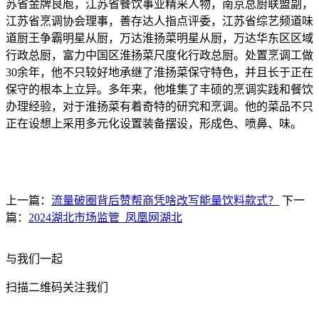
苏省金牌良庖，江苏省餐饮事业精采人物，南京总厨联盟副，
江苏省烹调协会理事，善存达人指点评委，江苏省综艺频道味
道厨王争霸明星从厨，万达淮扬菜明星从厨，万达华东区区域
行政总厨，富力中国区淮扬菜尺度化行政总厨。处置烹调工做
30余年，他不只较好地承继了淮扬菜保守特色，并且长于正在
保守的根本上立异。多年来，他堆集了丰硕的烹调实践和餐饮
办理经验，对于淮扬菜有着奇特的研究和烹调。他的菜品不只
正在设想上采用多元化设置装备摆设，形成色、喷鼻、味。
上一篇：
流量破圈背后赞帮商凭啥改写能量饮料款式？
下一
篇：
2024湖北市场监管_凤凰网湖北
与我们一起
扫描二维码关注我们