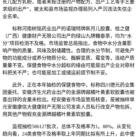
长儿配方乳粉，或者未按注册的产物配方、出产工艺等手艺要
求组织出产”，被太和县市场监视办理局列入严沉违法失信企
业名单。
标称河南树铭药业出产的诺瑞特牌新月儿胶囊、桂之健
（广西）健康财产无限公司出产的绿山九牌糖泰茶，均为“水
分”项目检测不及格。市场监管总局指出，食物中水分含量影
响产物的质量、风味及耐储藏性。合理的水分节制，可避免产
物的功能成分或养分物质分化、酶解变质、霉变等，连结产质
量量不变。保健食物中水分超标的缘由可能是出产企业对原材
料把关不严；也可能是加工或储运前提节制不妥。
此外，正在本年抽检的保健食物中，标称四川德元药业集
团委托、安徽济生元药业出产的金源牌越橘叶黄素软胶囊也被
查出锌的含量未检出。经安徽省市场监管局核查，是被抽样单
元安徽康信大健康财产无限公司发卖人员私行改变产物包拆，
用其他产物假充金源牌越橘叶黄素软胶囊。
监视抽检586127批次，总体不及格率为1。88%。从变化
趋向看，24类食物不及格率取上年同期比拟有所上升，此中便