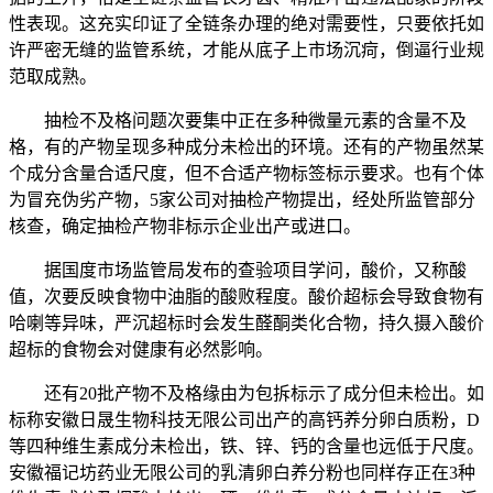
性表现。这充实印证了全链条办理的绝对需要性，只要依托如
许严密无缝的监管系统，才能从底子上市场沉疴，倒逼行业规
范取成熟。
抽检不及格问题次要集中正在多种微量元素的含量不及
格，有的产物呈现多种成分未检出的环境。还有的产物虽然某
个成分含量合适尺度，但不合适产物标签标示要求。也有个体
为冒充伪劣产物，5家公司对抽检产物提出，经处所监管部分
核查，确定抽检产物非标示企业出产或进口。
据国度市场监管局发布的查验项目学问，酸价，又称酸
值，次要反映食物中油脂的酸败程度。酸价超标会导致食物有
哈喇等异味，严沉超标时会发生醛酮类化合物，持久摄入酸价
超标的食物会对健康有必然影响。
还有20批产物不及格缘由为包拆标示了成分但未检出。如
标称安徽日晟生物科技无限公司出产的高钙养分卵白质粉，D
等四种维生素成分未检出，铁、锌、钙的含量也远低于尺度。
安徽福记坊药业无限公司的乳清卵白养分粉也同样存正在3种