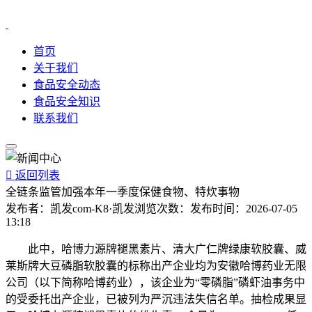
首页
关于我们
食品安全动态
食品安全知识
联系我们

返回列表
全链条监管加强本年一季度保健食物、特炊事物
发布者：
凯发com-K8·凯发
浏览次数：
发布时间：
2026-07-05
13:18
此中，哈博力源牌褪黑素片、清大广仁牌绿康软胶囊、威
莱斯牌大豆磷脂软胶囊的标称出产企业均为安徽哈博药业无限
公司（以下简称哈博药业），该企业为“零磷脂”磷虾油事务中
的受委托出产企业，已被列为严沉违法失信名单。抽检成果显