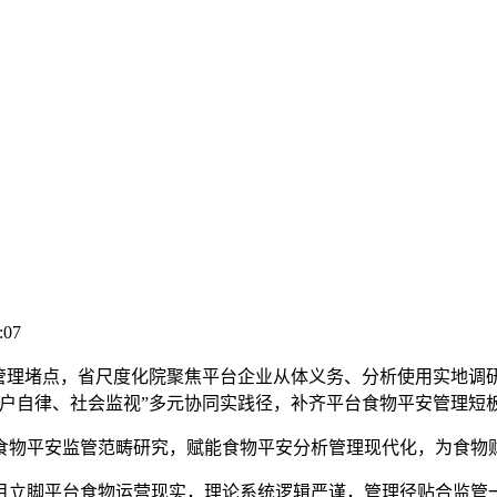
:07
理堵点，省尺度化院聚焦平台企业从体义务、分析使用实地调
户自律、社会监视”多元协同实践径，补齐平台食物平安管理短
物平安监管范畴研究，赋能食物平安分析管理现代化，为食物财
立脚平台食物运营现实，理论系统逻辑严谨，管理径贴合监管一