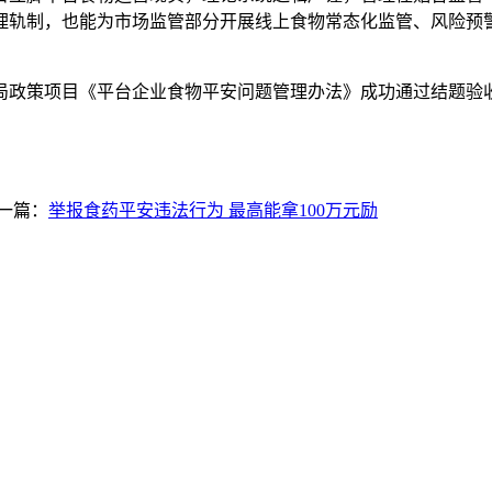
理轨制，也能为市场监管部分开展线上食物常态化监管、风险预
政策项目《平台企业食物平安问题管理办法》成功通过结题验
一篇：
举报食药平安违法行为 最高能拿100万元励