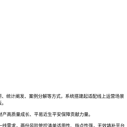
研、统计阐发、案例分解等方式，系统搭建起适配线上运营场景
板。
产高质量成长、平易近生平安保障贡献力量。
线需求，两份风险管控清单适用性、指点性强，无效填补平台