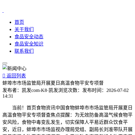
首页
关于我们
食品安全动态
食品安全知识
联系我们

返回列表
蚌埠市市场监管局开展夏日高温食物平安专项督
发布者：
凯发com-K8·凯发
浏览次数：
发布时间：
2026-07-02
14:31
当前！首页食物资讯中国食物蚌埠市市场监管局开展夏日
高温食物平安专项督查焦点提醒：为无效防备高温气候食物平
安风险，食物中毒变乱发生，切实保障人平易近群众饮食平
安，近日，蚌埠市市场监视办理局党组、副局长刘准带队开展