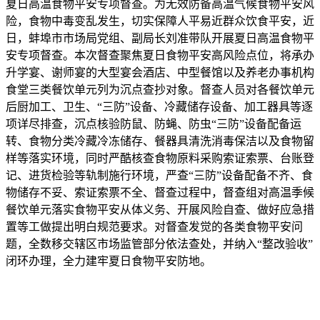
夏日高温食物平安专项督查。为无效防备高温气候食物平安风
险，食物中毒变乱发生，切实保障人平易近群众饮食平安，近
日，蚌埠市市场局党组、副局长刘准带队开展夏日高温食物平
安专项督查。本次督查聚焦夏日食物平安高风险点位，将承办
升学宴、谢师宴的大型宴会酒店、中型餐馆以及养老办事机构
食堂三类餐饮单元列为沉点查抄对象。督查人员对各餐饮单元
后厨加工、卫生、“三防”设备、冷藏储存设备、加工器具等逐
项详尽排查，沉点核验防鼠、防蝇、防虫“三防”设备配备运
转、食物分类冷藏冷冻储存、餐器具清洗消毒保洁以及食物留
样等落实环境，同时严酷核查食物原料采购索证索票、台账登
记、进货检验等轨制施行环境，严查“三防”设备配备不齐、食
物储存不妥、索证索票不全、督查过程中，督查组对高温季候
餐饮单元落实食物平安从体义务、开展风险自查、做好应急措
置等工做提出明白规范要求。对督查发觉的各类食物平安问
题，全数移交辖区市场监管部分依法查处，并纳入“整改验收”
闭环办理，全力建牢夏日食物平安防地。