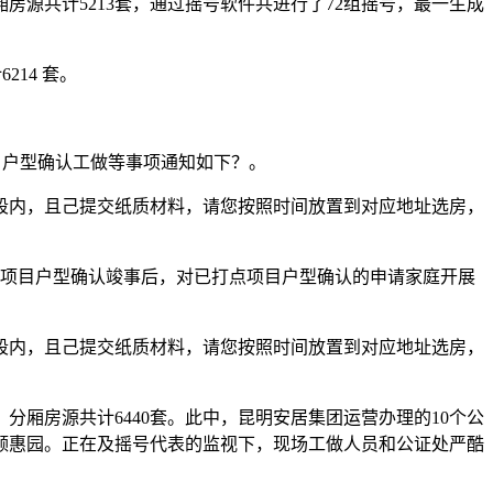
房源共计5213套，通过摇号软件共进行了72组摇号，最一生成
14 套。
项目户型确认工做等事项通知如下？。
段内，且己提交纸质材料，请您按照时间放置到对应地址选房，
次项目户型确认竣事后，对已打点项目户型确认的申请家庭开展
段内，且己提交纸质材料，请您按照时间放置到对应地址选房，
，分厢房源共计6440套。此中，昆明安居集团运营办理的10个公
、颐惠园。正在及摇号代表的监视下，现场工做人员和公证处严酷