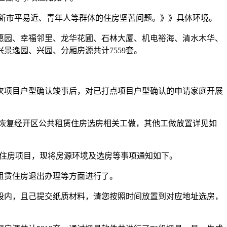
的新市平易近、青年人等群体的住房坚苦问题。》》具体环境。
园、幸福邻里、龙华花圃、石林大厦、机电裕海、清水木华、
逸园、兴园、分厢房源共计7559套。
批次项目户型确认竣事后，对已打点项目户型确认的申请家庭开展
0日恢复经开区公共租赁住房选房相关工做，其他工做放置详见如
性租赁住房项目，现将房源环境及选房等事项通知如下。
租赁住房退出办理等方面进行了。
段内，且己提交纸质材料，请您按照时间放置到对应地址选房，