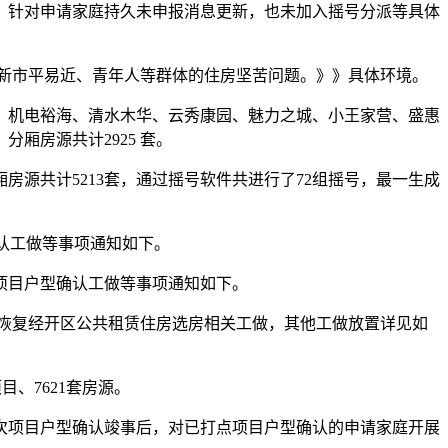
针对申请家庭持久未申报消息更新，也未加入摇号分派等具体
的新市平易近、青年人等群体的住房坚苦问题。》》具体环境。
机电裕海、清水木华、云秀康园、魅力之城、小王家营、盛惠
厢房源共计2925 套。
房源共计5213套，通过摇号软件共进行了72组摇号，最一生成
确认工做等事项通知如下。
项目户型确认工做等事项通知如下。
0日恢复经开区公共租赁住房选房相关工做，其他工做放置详见如
、7621套房源。
批次项目户型确认竣事后，对已打点项目户型确认的申请家庭开展