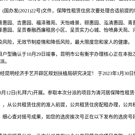
办发(2021)22号)文件，保障性租赁住房次要处理合适前提
惠园、吉惠园、福泽雅苑、天怡峰景、颐惠园、泓清惠园、青惠
惠园、呈贡春融西廉租房小区、呈贡实力心城、怡喷鼻天苑、兴景
风险，无效节制疫情和降低风险，最大限度您和家人的健康。
项目户型确认于10月29日竣事，昆明市公有衡宇办理核心正在本
分派。
经昆明经济手艺开辟区规划扶植局研究决定！ 于2023年1月3
年10月12日(礼拜六)开展。参取本次分派的项目为清河居保障
，从公共租赁住房的准入前提，公共租赁住房配租办理，公共
、细心查对摇号成果，如您的选房挨次号正在以下发布的选房号