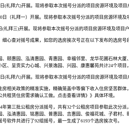
2日(礼拜六)开展。现将参取本次摇号分派的项目房源环境及项
30日（礼拜一）开展。现将参取本次摇号分派的项目房源环境及
日(礼拜三)开展。现将参取本次摇号分派的项目房源环境及项目
、细心查对摇号成果，如您的选房挨次号正在以下发布的选房号
、颐惠园、泓清惠园、青惠园、幸福邻里、龙华花圃石林大厦、
、呈贡实力心城、兴景逸园、兴园、康惠馨苑共计24个项目，分
2日(礼拜六)开展。现将参取本次摇号分派的项目房源环境及项
房相关政策的精准实施，精确笼盖中等偏下收入住房坚苦群体，
公共租赁住房需求确认工做。点击查看详情》》具体环境。
24年第三批公租房分派摇号，共有32个公租房项目参取此次分派
惠园、泓清惠园、铭惠园、普惠园、吉惠园、俊福花城、子君村
软件共进行了92组摇号，最一生成了6193个选房挨次号。