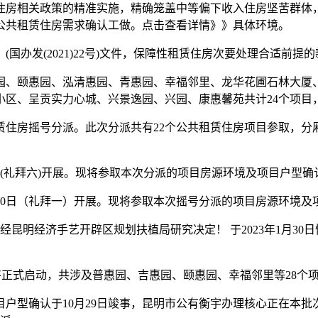
房相关政策的精准实施，精确笼盖中等偏下收入住房坚苦群体，
公共租赁住房需求确认工做。点击查看详情》》具体环境。
办发(2021)22号)文件，保障性租赁住房次要处理合适前提
、颐惠园、泓清惠园、青惠园、幸福邻里、龙华花圃石林大厦、
、呈贡实力心城、兴景逸园、兴园、康惠馨苑共计24个项目，分
赁住房摇号分派。此次分派共有22个公共租赁住房项目参取，分厢
9日(礼拜六)开展。现将参取本次分派的项目房源环境及项目户型
30日（礼拜一）开展。现将参取本次摇号分派的项目房源环境及
经昆明经济手艺开辟区规划扶植局研究决定！ 于2023年1月3
将正式启动，共涉及普惠园、吉惠园、颐惠园、幸福邻里等28个项目
项目户型确认于10月29日竣事，昆明市公有衡宇办理核心正在本