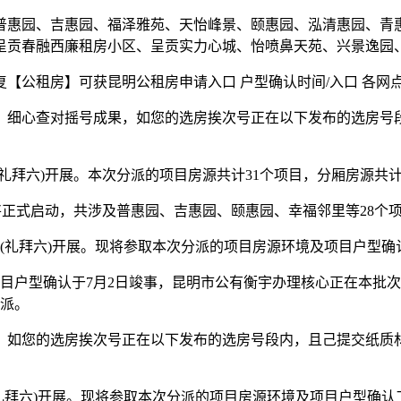
惠园、吉惠园、福泽雅苑、天怡峰景、颐惠园、泓清惠园、青惠
贡春融西廉租房小区、呈贡实力心城、怡喷鼻天苑、兴景逸园、兴
租房】可获昆明公租房申请入口 户型确认时间/入口 各网点
、细心查对摇号成果，如您的选房挨次号正在以下发布的选房号
礼拜六)开展。本次分派的项目房源共计31个项目，分厢房源共计62
将正式启动，共涉及普惠园、吉惠园、颐惠园、幸福邻里等28个项目
9日(礼拜六)开展。现将参取本次分派的项目房源环境及项目户型
项目户型确认于7月2日竣事，昆明市公有衡宇办理核心正在本批
分派。
、如您的选房挨次号正在以下发布的选房号段内，且己提交纸质
(礼拜六)开展。现将参取本次分派的项目房源环境及项目户型确