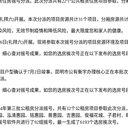
赁住房摇号分派。此次分派共有22个公共租赁住房项目参取，分厢
礼拜六)开展。本次分派的项目房源共计31个项目，分厢房源共计62
风险，无效节制疫情和降低风险，最大限度您和家人的健康。
26日(礼拜六)开展。现将参取本次摇号分派的项目房源环境及
、细心查对摇号成果，如您的选房挨次号正在以下发布的选房号
项目户型确认于7月2日竣事，昆明市公有衡宇办理核心正在本批
分派。
、细心查对摇号成果，如您的选房挨次号正在以下发布的选房号
24年第三批公租房分派摇号，共有32个公租房项目参取此次分派
惠园、泓清惠园、铭惠园、普惠园、吉惠园、俊福花城、子君村
软件共进行了92组摇号，最一生成了6193个选房挨次号。