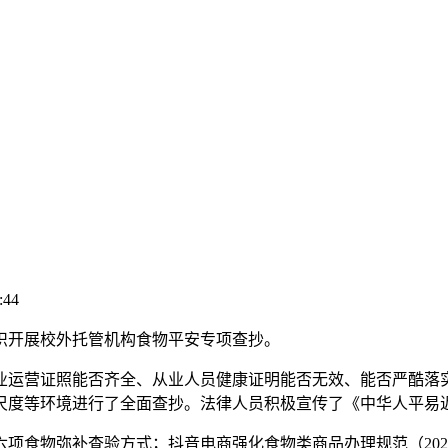
:44
开展校外托管机构食物平安专项查抄。
运营证照能否齐全、从业人员健康证明能否无效、能否严酷落实
尺度等环境进行了全面查抄。法律人员积极宣传了《中华人平易
物弥补查验方式；抖音电商强化食物类商品办理规范（2026