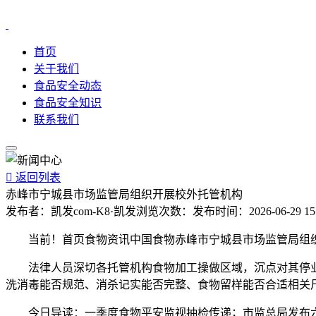
首页
关于我们
食品安全动态
食品安全知识
联系我们

返回列表
赤峰市宁城县市场监管局组织开展校外托管机构
发布者：
凯发com-K8·凯发
浏览次数：
发布时间：
2026-06-29 15
当前！首页食物资讯中国食物赤峰市宁城县市场监管局组织
法律人员深切各托管机构食物加工操做区域，沉点对其停业
洗消毒能否规范、消杀记实能否完整、食物留样能否合适相关
今日导读：一季度食物平安监视抽检传递；市监总局发布六项食