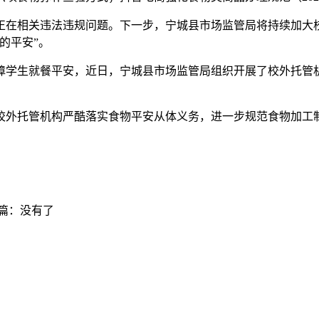
在相关违法违规问题。下一步，宁城县市场监管局将持续加大
的平安”。
学生就餐平安，近日，宁城县市场监管局组织开展了校外托管机
外托管机构严酷落实食物平安从体义务，进一步规范食物加工制
篇：没有了