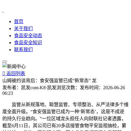
首页
关于我们
食品安全动态
食品安全知识
联系我们

返回列表
山姆被约谈背后：食安强监管已成“新常态” 龙
发布者：
凯发com-K8·凯发
浏览次数：
发布时间：
2026-06-26
06:23
监管从新规落地、聪慧监管、专项整治、从严法律多个维
度全面升级。“食安强监管已成为一种‘新常态’，这是不成逆
的持久行业趋向。”一位区域龙头担任人向财联社记者透露，
截至6月11日，其公司已有20多店接管食物平安监视抽检，累