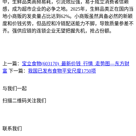
中，生鲜品类高频易耗，引流效应强，易于成立消费者信赖
感，成为超市企业的必争之地。2025年，生鲜品类正在国内当
地小商贩的发卖量占比达到62%。小商贩虽然具备必然的新颖
度和价钱劣势，但品控和冷链配送能力不脚，导致质量参差不
齐。强供应链的连锁企业无望把握先机，抢占份额。
上一篇：
宝立食物(603170)_最新价钱_行情_走势图—东方财
富
下一篇：
我国已发布食物平安尺度1750项
与我们一起
扫描二维码关注我们
联系我们