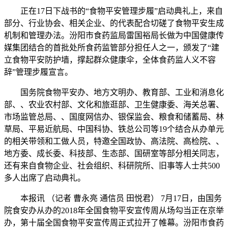
正在17日下战书的“食物平安管理步履”启动典礼上，来自
部分、行业协会、相关企业、的代表配合切磋了食物平安生成
机制和管理办法。汾阳市食药监局雷国裕局长做为中国健康传
媒集团结合的首批处所食药监管部分担任人之一，颁发了“建
立食物平安防护墙，撑起群众健康伞，全体食药监人义不容
辞”管理步履宣言。
国务院食物平安办、地方文明办、教育部、工业和消息化
部、、农业农村部、文化和旅逛部、卫生健康委、海关总署、
市场监管总局、、国度网信办、银保监会、粮食和储蓄局、林
草局、平易近航局、中国科协、铁总公司等19个结合从办单元
的相关带领和工做人员，特邀全国政协、高法院、高检院、、
地方委、成长委、科技部、生态部、国研室等部分相关同志，
还有来自食物企业、社会组织、科研院所、旧事等人士共500
多人出席了启动典礼。
本报讯 （记者 曹永亮 通信员 田悦君） 7月17日，由国务
院食安办从办的2018年全国食物平安宣传周从场勾当正在京举
办，第十届全国食物平安宣传周正式拉开了帷幕。汾阳市食药