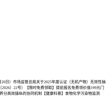
20日）市场监管总局关于2025年度认证（无机产物）无效性抽
026〕22号）【限时免费领取】提前报名免费领价值199元门
无机养分高效操纵的协同机制【健康科普】食物化学污染物监测