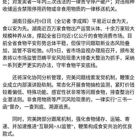
处；对发卖者一年内三次违法的一律责令停产破产；对违规种
收储运含禁限停用药物或非食用物质的一律移送机关。
湖南日报6月9日讯（全记者 李成辉）平易近以食为天，
食以安为先。湖南近百万家食物出产运营从体、十余万家较大
规模种养从体，撑起全省日均近1亿公斤的食物消费市场。目
前全省食物平安形势总体平稳，但保守问题取新业态风险叠
加，监管不容松弛。6月9日，省市场监视办理局召开，颁布发
表将以市场监管范畴平安风险现患大排查大整治为抓手，采纳
一系列更严更实的办法，守牢食物平安底线。
还将深化协同分析管理，完美问题线索发觉机制，鞭策企
业成立内部演讲励轨制。常态化开展食物抽检监测，紧盯价钱
较着偏低、特殊功能、感官性状非常等问题食物，排查整治行
业潜法则。非食用物质等严沉风险现患的，一律实行“三书一
函”督办，一查到底、溯源逃责。
同时，完美跨部分跟尾机制，强化食物储存、运输、寄
递、并加速推进“互联网+AI监管”，鞭策构成食安共治的优良
款式。