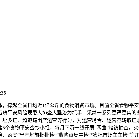
:35
，撑起全省日均近1亿公斤的食物消费市场。目前全省食物平安
管范畴平安风险现患大排查大整治为抓手，采纳一系列更严更实的
一址多证、超范畴出产运营等行为，对运营场合、运营范畴取证
5个食物平安查抄小组，每月下沉一线开展“两曲”暗访抽查，
，落实“出产地前批批检”“收购点集中检”“农批市场车车检”等