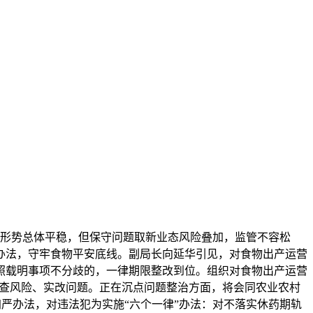
形势总体平稳，但保守问题取新业态风险叠加，监管不容松
办法，守牢食物平安底线。副局长向延华引见，对食物出产运营
照载明事项不分歧的，一律期限整改到位。组织对食物出产运营
实查风险、实改问题。正在沉点问题整治方面，将会同农业农村
加严办法，对违法犯为实施“六个一律”办法：对不落实休药期轨