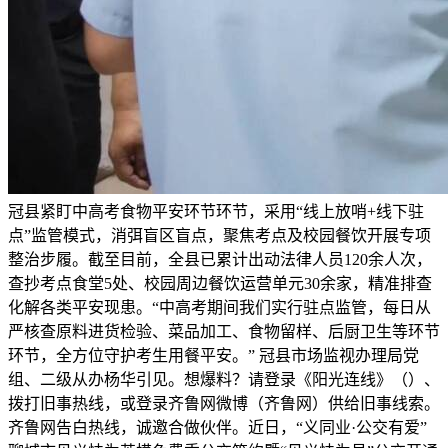
冠县紧盯中高考食物平安环节环节，采用“线上放哨+线下驻
点”监管模式，消弭盲区盲点，聚焦考点及校园餐饮开展专项
整治步履。截至目前，全县已累计出动法律人员120余人次，
查抄考点食堂5处、校园周边餐饮运营单元30余家，精准排查
化解各类平安现患。“中高考期间我们实行驻点监管，每日从
严核查原料进货检验、菜品加工、食物留样、后厨卫生等环节
环节，全方位守护考生用餐平安。” 冠县市场监视办理局党
组、二级从办杨华引见。想爆料？请登录《阳光连线》（）、
拨打旧事热线，或登录齐鲁网微博（齐鲁网）供给旧事线索。
齐鲁网告白热线，诚邀合做伙伴。近日，“义同业·公交有爱”