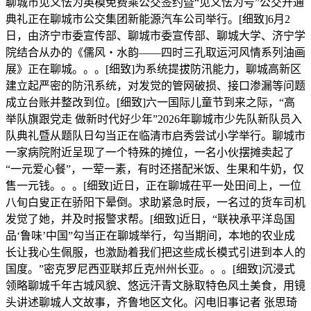
聊城市见义怯为英模免费乘公交签约暨“见义怯为号”公交开通
典礼正在聊城市公交集团新能源汽车公司举行。[细致]6月2
日，由济宁市委宣传部、聊城市委宣传部、聊城大学、济宁学
院结合从办的《儒风・水韵——四时三孔取运河风情系列油画
展》正在聊城。。。[细致]为系统提拔防汛能力，聊城高新区
建立起严密的防汛系统，对发觉的管网破损、接口渗漏等问题
成立台账并整改到位。[细致]六一国际儿童节到来之际，“高
举队旗跟党走 做新时代好少年”2026年聊城市少先队新队员入
队典礼暨从题队日勾当正在临清市启秀尝试小学举行。聊城市
一家病院附近呈现了一个特殊的摊位，一名小伙摆摊卖起了
“一元爱心餐”，一荤一素，有时还搭配米饭、生果和牛奶，仅
售一元钱。。。[细致]近日，正在聊城茌平一处田间上，一位
八旬白叟正在骄阳下晕倒。求助紧急时辰，一名过的货车司机
发觉了她，并及时报警求帮。[细致]近日，“联袂承平洋岛国
品‘鲁味’中国”勾当正在聊城举行，勾当期间，本地的农业成
长让我心生佩服，也激励着我们把这些成长模式引进到本人的
国度。”密克罗尼西亚联邦丘克州州长亚。。。[细致]沉浸式
领略聊城千年古城风貌、悠远汗青文脉取特色风土美食，用镜
头讲述聊城人文故事，齐鲁地区文化。闪电旧事记者 张思琦