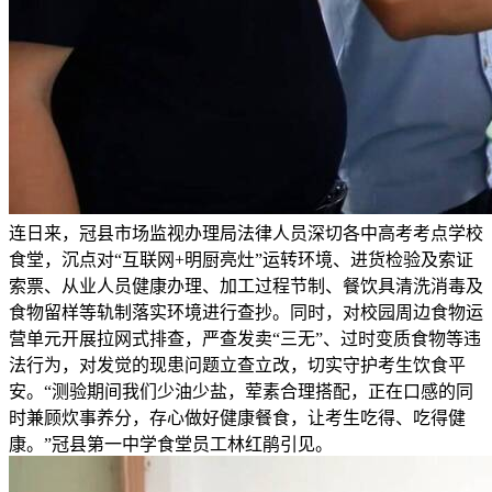
连日来，冠县市场监视办理局法律人员深切各中高考考点学校
食堂，沉点对“互联网+明厨亮灶”运转环境、进货检验及索证
索票、从业人员健康办理、加工过程节制、餐饮具清洗消毒及
食物留样等轨制落实环境进行查抄。同时，对校园周边食物运
营单元开展拉网式排查，严查发卖“三无”、过时变质食物等违
法行为，对发觉的现患问题立查立改，切实守护考生饮食平
安。“测验期间我们少油少盐，荤素合理搭配，正在口感的同
时兼顾炊事养分，存心做好健康餐食，让考生吃得、吃得健
康。”冠县第一中学食堂员工林红鹃引见。