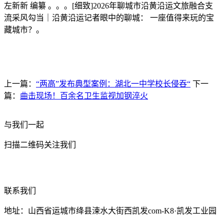
左新新 编纂 。。。[细致]2026年聊城市沿黄沿运文旅融合支
流采风勾当｜沿黄沿运记者眼中的聊城： 一座值得来玩的宝
藏城市？。
上一篇：
“两高”发布典型案例：湖北一中学校长侵吞“
下一
篇：
曲击现场！百余名卫生监视加钢淬火
与我们一起
扫描二维码关注我们
联系我们
地址：山西省运城市绛县涑水大街西凯发com-K8·凯发工业园