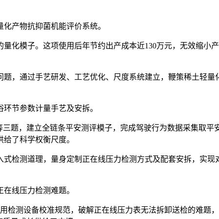
化产物抗抑菌机能评价系统。
化模子。这项使用后年节约出产成本近130万元，无效缩小产
，通过手艺研发、工艺优化、尺度系统建立，鞭策稀土轻量化产
环节参数计量手艺及安拆。
三题，建立全链条平安测评模子，完成驾驶行为数据采集取平
供给了科学权衡尺度。
式检测道理，量身定制正在线压力检测方式及配套安拆，实现对
在线压力检测难题。
检测设备校准规范，破解正在线压力表无法拆卸送检的难题，无