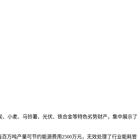
炭、小麦、马铃薯、光伏、铁合金等特色劣势财产，集中展示了
万吨产量可节约能源费用2500万元，无效处理了行业能耗管