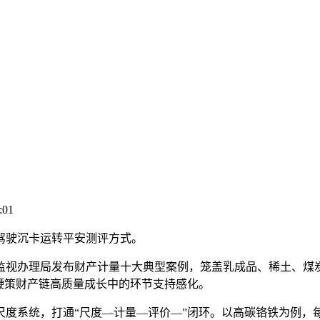
:01
驶沉卡运转平安测评方式。
场监视办理局发布财产计量十大典型案例，笼盖乳成品、稀土、煤
鞭策财产链高质量成长中的环节支持感化。
系统，打通“尺度—计量—评价—”闭环。以高碳铬铁为例，每百