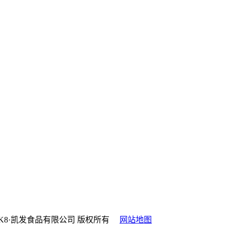
. 山西凯发com-K8·凯发食品有限公司 版权所有
网站地图