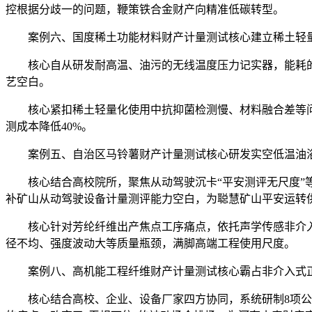
控根据分歧一的问题，鞭策铁合金财产向精准低碳转型。
案例六、国度稀土功能材料财产计量测试核心建立稀土轻量
核心自从研发耐高温、油污的无线温度压力记实器，能耗的量
艺空白。
核心紧扣稀土轻量化使用中抗抑菌检测慢、材料融合差等问题
测成本降低40%。
案例五、自治区马铃薯财产计量测试核心研发实空低温油浴
核心结合高校院所，聚焦从动驾驶沉卡“平安测评无尺度”等
补矿山从动驾驶设备计量测评能力空白，为聪慧矿山平安运转
核心针对芳纶纤维出产焦点工序痛点，依托声学传感非介入
径不均、强度波动大等质量瓶颈，满脚高端工程使用尺度。
案例八、高机能工程纤维财产计量测试核心霸占非介入式正
核心结合高校、企业、设备厂家四方协同，系统研制8项公用