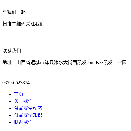
与我们一起
扫描二维码关注我们
联系我们
地址：山西省运城市绛县涑水大街西凯发com-K8·凯发工业园
0359-6523374
首页
关于我们
食品安全动态
食品安全知识
联系我们