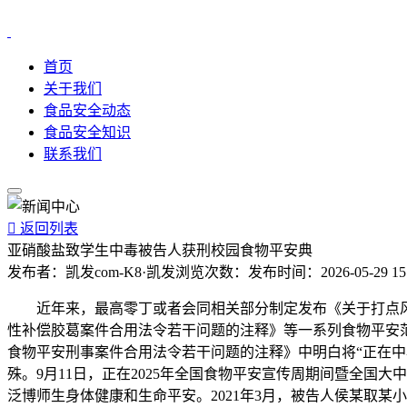
首页
关于我们
食品安全动态
食品安全知识
联系我们

返回列表
亚硝酸盐致学生中毒被告人获刑校园食物平安典
发布者：
凯发com-K8·凯发
浏览次数：
发布时间：
2026-05-29 15
近年来，最高零丁或者会同相关部分制定发布《关于打点风
性补偿胶葛案件合用法令若干问题的注释》等一系列食物平安
食物平安刑事案件合用法令若干问题的注释》中明白将“正在
殊。9月11日，正在2025年全国食物平安宣传周期间暨全
泛博师生身体健康和生命平安。2021年3月，被告人侯某取