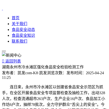
首页
关于我们
食品安全动态
食品安全知识
联系我们

返回列表
湖南永州市冷水滩区强化食品安全检验检测工作
发布者：
凯发com-K8·凯发
浏览次数：
发布时间：
2025-04-24
11:25
连日来，永州市冷水滩区以创建省食品安全示范区为抓
手，在全区开展食品安全专项监督检查及抽检工作，出动328
人次，检查流通超市263户次、生产企业16户次、食品加工小
作坊6户次，抽样78批次，全力守护群众“舌尖上的安全”。今