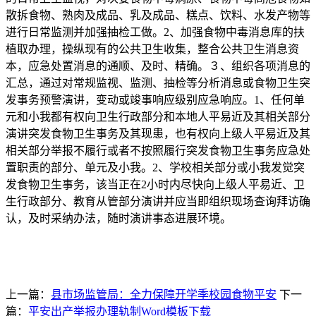
散拆食物、熟肉及成品、乳及成品、糕点、饮料、水发产物等
进行日常监测并加强抽检工做。2、加强食物中毒消息库的扶
植取办理，操纵现有的公共卫生收集，整合公共卫生消息资
本，应急处置消息的通顺、及时、精确。３、组织各项消息的
汇总，通过对常规监视、监测、抽检等分析消息或食物卫生突
发事务预警演讲，变动或竣事响应级别应急响应。1、任何单
元和小我都有权向卫生行政部分和本地人平易近及其相关部分
演讲突发食物卫生事务及其现患，也有权向上级人平易近及其
相关部分举报不履行或者不按照履行突发食物卫生事务应急处
置职责的部分、单元及小我。2、学校相关部分或小我发觉突
发食物卫生事务，该当正在2小时内尽快向上级人平易近、卫
生行政部分、教育从管部分演讲并应当即组织现场查询拜访确
认，及时采纳办法，随时演讲事态进展环境。
上一篇：
县市场监管局：全力保障开学季校园食物平安
下一
篇：
平安出产举报办理轨制Word模板下载