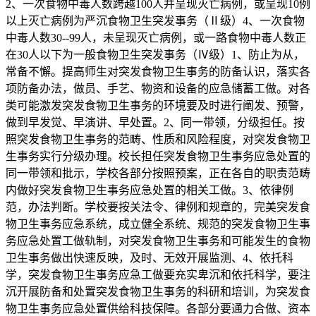
2、一次食物中毒人数跨越100人并呈现灭亡病例，或呈现10例
以上灭亡病例为严沉食物卫生突发事务（Ⅱ级）4、一次食物
中毒人数30--99人，未呈现灭亡病例，或一路食物中毒人数正
在30人以下为一般食物卫生突发事务（Ⅳ级）1、防止为从，
常备不懈。提高师生对突发食物卫生事务的防备认识，落实各
项防备办法，做员、手艺、物资和设备的应急储蓄工做。对各
类可能激发突发食物卫生事务的环境要及时进行阐发、预警，
做到早发觉、早演讲、早处置。2、同一带领，分级担任。按
照突发食物卫生事务的范畴、性质和风险程度，对突发食物卫
生事务实行分级办理。校长担任突发食物卫生事务应急处置的
同一带领和批示，学校各部分按照预案，正在各自的职责范畴
内做好突发食物卫生事务应急处置的相关工做。3、依律例
范，办法判断。学校要按关法令、律例和规章的，完美突发食
物卫生事务应急系统，成立健全系统、规范的突发食物卫生事
务应急处置工做轨制，对突发食物卫生事务和可能发生的食物
卫生事务做出快速反映，及时、无效开展监测、4、依托科
学，突发食物卫生事务应急工做要充实卑沉和依托科学，要注
沉开展防备和处置突发食物卫生事务的科研和培训，为突发食
物卫生事务应急处置供给科技保障。各部分要通力合做、资本