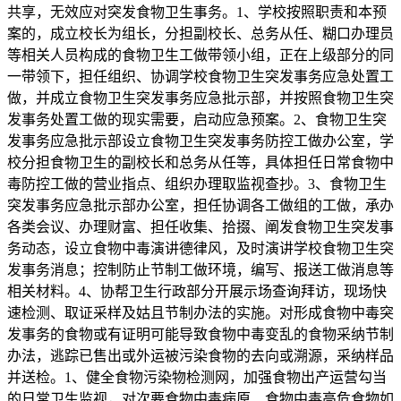
共享，无效应对突发食物卫生事务。1、学校按照职责和本预
案的，成立校长为组长，分担副校长、总务从任、糊口办理员
等相关人员构成的食物卫生工做带领小组，正在上级部分的同
一带领下，担任组织、协调学校食物卫生突发事务应急处置工
做，并成立食物卫生突发事务应急批示部，并按照食物卫生突
发事务处置工做的现实需要，启动应急预案。2、食物卫生突
发事务应急批示部设立食物卫生突发事务防控工做办公室，学
校分担食物卫生的副校长和总务从任等，具体担任日常食物中
毒防控工做的营业指点、组织办理取监视查抄。3、食物卫生
突发事务应急批示部办公室，担任协调各工做组的工做，承办
各类会议、办理财富、担任收集、拾掇、阐发食物卫生突发事
务动态，设立食物中毒演讲德律风，及时演讲学校食物卫生突
发事务消息；控制防止节制工做环境，编写、报送工做消息等
相关材料。4、协帮卫生行政部分开展示场查询拜访，现场快
速检测、取证采样及姑且节制办法的实施。对形成食物中毒突
发事务的食物或有证明可能导致食物中毒变乱的食物采纳节制
办法，逃踪已售出或外运被污染食物的去向或溯源，采纳样品
并送检。1、健全食物污染物检测网，加强食物出产运营勾当
的日常卫生监视，对次要食物中毒病原、食物中毒高危食物如